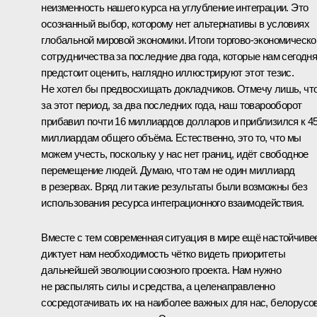
неизменность нашего курса на углубление интеграции. Это
осознанный выбор, которому нет альтернативы в условиях
глобальной мировой экономики. Итоги торгово-экономическо
сотрудничества за последние два года, которые нам сегодн
предстоит оценить, наглядно иллюстрируют этот тезис.
Не хотел бы предвосхищать докладчиков. Отмечу лишь, чт
за этот период, за два последних года, наш товарооборот
прибавил почти 16 миллиардов долларов и приблизился к 4
миллиардам общего объёма. Естественно, это то, что мы
можем учесть, поскольку у нас нет границ, идёт свободное
перемещение людей. Думаю, что там не один миллиард
в резервах. Вряд ли такие результаты были возможны без
использования ресурса интеграционного взаимодействия.
Вместе с тем современная ситуация в мире ещё настойчиве
диктует нам необходимость чётко видеть приоритеты
дальнейшей эволюции союзного проекта. Нам нужно
не распылять силы и средства, а целенаправленно
сосредотачивать их на наиболее важных для нас, белорусо