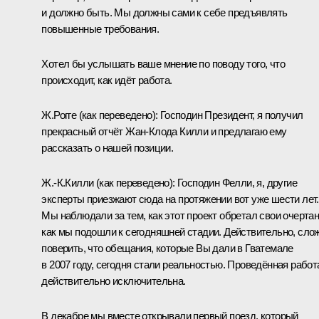
и должно быть. Мы должны сами к себе предъявлять
повышенные требования.
Хотел бы услышать ваше мнение по поводу того, что
происходит, как идёт работа.
Ж.Рогге
(как переведено)
:
Господин Президент, я получил
прекрасный отчёт Жан-Клода Килли и предлагаю ему
рассказать о нашей позиции.
Ж.-К.Килли
(как переведено)
:
Господин Фелли, я, другие
эксперты приезжают сюда на протяжении вот уже шести лет.
Мы наблюдали за тем, как этот проект обретал свои очертан
как мы подошли к сегодняшней стадии. Действительно, сло
поверить, что обещания, которые Вы дали в Гватемале
в 2007 году, сегодня стали реальностью. Проведённая работ
действительно исключительна.
В декабре мы вместе открывали первый поезд, который