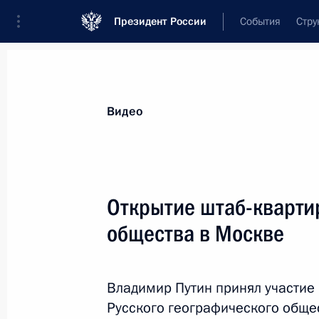
Президент России
События
Стру
Видеозаписи
Фотографии
Аудиозапи
Все материалы
Выступления
Совещан
Видео
Показа
Открытие штаб-кварти
общества в Москве
Совещание по вопросам
улучшения качества
Владимир Путин принял участие
жилищно-коммунальных
Русского географического обще