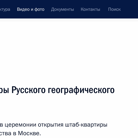
ктура
Видео и фото
Документы
Контакты
Поиск
си
ия, встречи
Встречи со СМИ
февраль, 2013
ть следующие материалы
ры Русского географического
Приём по случаю 70-летия
победы в Сталинградской
 в церемонии открытия штаб-квартиры
битве
ства в Москве.