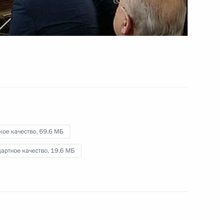
в федеральных округах
30 января 2013 года
Видео, 6 мин.
кое качество,
69.6 МБ
артное качество,
19.6 МБ
Вручение верительных