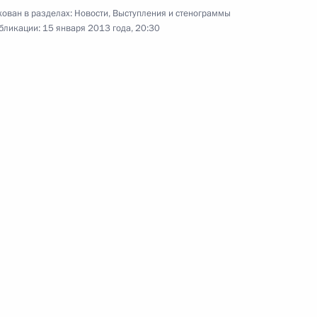
грамот послами
ован в разделах:
Новости
,
Выступления и стенограммы
иностранных государств
бликации:
15 января 2013 года, 20:30
24 января 2013 года
Видео, 10 мин.