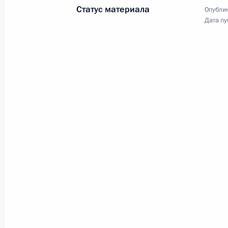
фондового рынка
Статус материала
Опублик
Дата пу
25 января 2013 года
Видео, 16 мин.