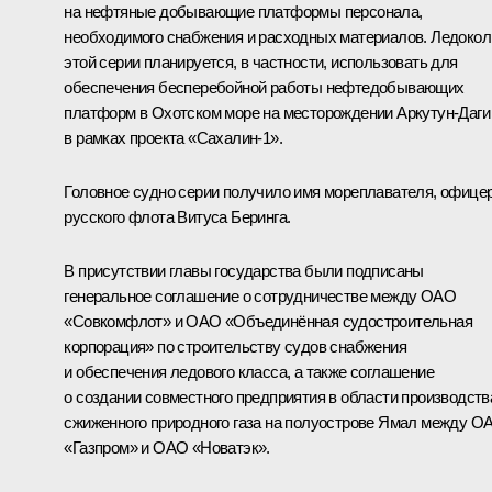
на нефтяные добывающие платформы персонала,
необходимого снабжения и расходных материалов. Ледоко
этой серии планируется, в частности, использовать для
обеспечения бесперебойной работы нефтедобывающих
платформ в Охотском море на месторождении Аркутун-Даги
в рамках проекта «Сахалин-1».
Головное судно серии получило имя мореплавателя, офице
русского флота Витуса Беринга.
В присутствии главы государства были подписаны
генеральное соглашение о сотрудничестве между ОАО
«Совкомфлот» и ОАО «Объединённая судостроительная
корпорация» по строительству судов снабжения
и обеспечения ледового класса, а также соглашение
о создании совместного предприятия в области производств
сжиженного природного газа на полуострове Ямал между О
«Газпром» и ОАО «Новатэк».