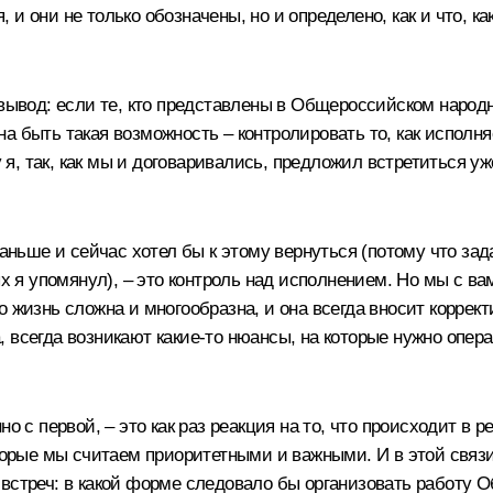
 и они не только обозначены, но и определено, как и что,
й вывод: если те, кто представлены в Общероссийском наро
лжна быть такая возможность – контролировать то, как исполн
 так, как мы и договаривались, предложил встретиться уже с
раньше и сейчас хотел бы к этому вернуться (потому что за
ых я упомянул), – это контроль над исполнением. Но мы с ва
о жизнь сложна и многообразна, и она всегда вносит коррек
 всегда возникают какие‑то нюансы, на которые нужно опер
о с первой, – это как раз реакция на то, что происходит в р
оторые мы считаем приоритетными и важными. И в этой связи
встреч: в какой форме следовало бы организовать работу 