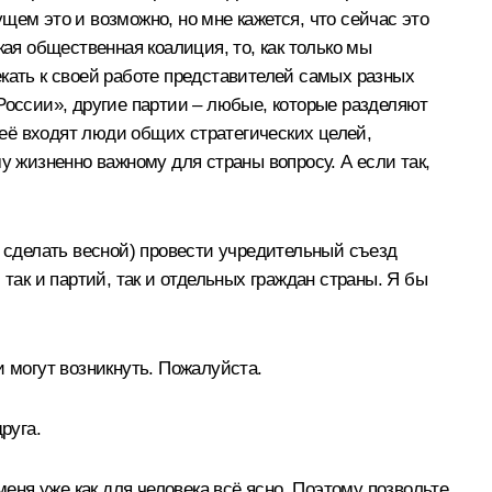
ущем это и возможно, но мне кажется, что сейчас это
я общественная коалиция, то, как только мы
екать к своей работе представителей самых разных
России», другие партии – любые, которые разделяют
неё входят люди общих стратегических целей,
у жизненно важному для страны вопросу. А если так,
о сделать весной) провести учредительный съезд
ак и партий, так и отдельных граждан страны. Я бы
и могут возникнуть. Пожалуйста.
руга.
меня уже как для человека всё ясно. Поэтому позвольте