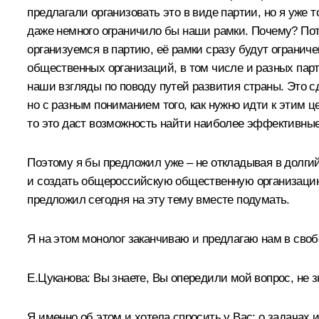
предлагали организовать это в виде партии, но я уже т
даже немного ограничило бы наши рамки. Почему? Пот
организуемся в партию, её рамки сразу будут огранич
общественных организаций, в том числе и разных парт
наши взгляды по поводу путей развития страны. Это сд
но с разным пониманием того, как нужно идти к этим 
то это даст возможность найти наиболее эффективные
Поэтому я бы предложил уже – не откладывая в долгий
и создать общероссийскую общественную организацию 
предложил сегодня на эту тему вместе подумать.
Я на этом монолог заканчиваю и предлагаю нам в своб
Е.Цуканова:
Вы знаете, Вы опередили мой вопрос, не з
Я именно об этом и хотела спросить у Вас: о задачах 