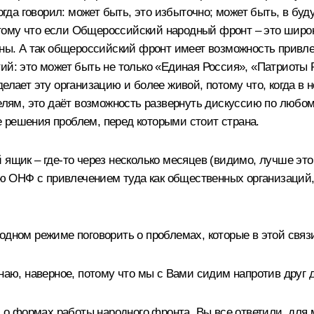
огда говорил: может быть, это избыточно; может быть, в буд
ому что если Общероссийский народный фронт – это широка
ены. А так общероссийский фронт имеет возможность привл
ий: это может быть не только «Единая Россия», «Патриоты 
елает эту организацию и более живой, потому что, когда в 
целям, это даёт возможность развернуть дискуссию по любом
 решения проблем, перед которыми стоит страна.
 ящик – где‑то через несколько месяцев (видимо, лучше эт
ОНФ с привлечением туда как общественных организаций, т
одном режиме поговорить о проблемах, которые в этой связ
наю, наверное, потому что мы с Вами сидим напротив друг д
и о формах работы народного фронта. Вы все ответили, для 