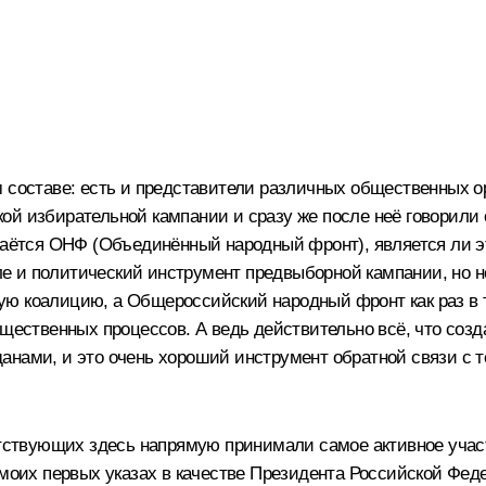
м составе: есть и представители различных общественных 
й избирательной кампании и сразу же после неё говорили о
здаётся ОНФ (Объединённый народный фронт), является ли 
сле и политический инструмент предвыборной кампании, но не
ю коалицию, а Общероссийский народный фронт как раз в та
бщественных процессов. А ведь действительно всё, что созд
ами, и это очень хороший инструмент обратной связи с тем,
утствующих здесь напрямую принимали самое активное участ
 моих первых указах в качестве Президента Российской Фед