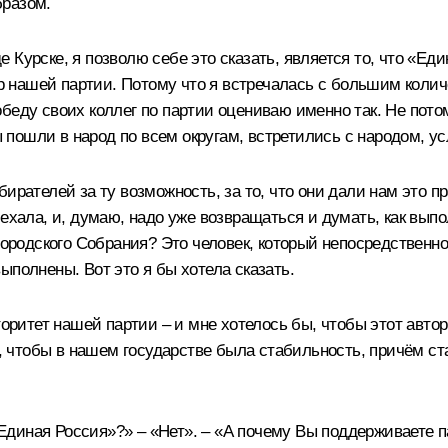
бразом.
 Курске, я позволю себе это сказать, является то, что «Ед
дер нашей партии. Потому что я встречалась с большим коли
беду своих коллег по партии оцениваю именно так. Не потом
 мы пошли в народ по всем округам, встретились с народом,
ирателей за ту возможность, за то, что они дали нам это пр
ехала, и, думаю, надо уже возвращаться и думать, как выпо
городского Собрания? Это человек, который непосредственно
ыполнены. Вот это я бы хотела сказать.
торитет нашей партии – и мне хотелось бы, чтобы этот авто
ы, чтобы в нашем государстве была стабильность, причём с
диная Россия»?» – «Нет». – «А почему Вы поддерживаете па