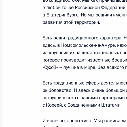
во Владивостоке. Мы как принимающа
8 сентября 2012 года, 04:15
Владивосток
в любой точке Российской Федерации: и
в Екатеринбурге. Но мы решили именно
развития этой территории.
7 сентября 2012 года, пятница
Есть вещи традиционного характера. Н
Ответы на вопросы участников Дел
здесь, в Комсомольске-на-Амуре, нахо
7 сентября 2012 года, 14:30
Владивосток
из крупнейших наших авиационных пре
которое производит известные боевы
«Сухой» – лучшие в мире, без всякого 
Владимир Путин принял участие в 
Есть традиционные сферы деятельност
АТЭС
рыболовство. И здесь очень большой
7 сентября 2012 года, 13:00
Владивосток
сотрудничества с нашими партнёрами п
с Кореей, с Соединёнными Штатами.
Встреча с Султаном государства Б
И конечно, энергетика. Мы развиваем