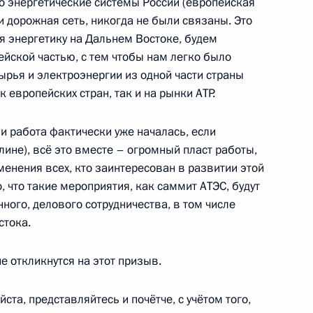
то энергетические системы России (европейская
 и дорожная сеть, никогда не были связаны. Это
 энергетику на Дальнем Востоке, будем
ейской частью, с тем чтобы нам легко было
рья и электроэнергии из одной части страны
й Народной Республики Ху
2
к европейских стран, так и на рынки АТР.
(и работа фактически уже началась, если
алине), всё это вместе – огромный пласт работы,
енения всех, кто заинтересован в развитии этой
, что такие мероприятия, как саммит АТЭС, будут
ого, делового сотрудничества, в том числе
стока.
1
53м
асть, Ново-Огарёво
е откликнутся на этот призыв.
ста, представляйтесь и почётче, с учётом того,