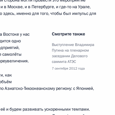
я сторона могли провести это мероприятие
 в Москве, и в Петербурге, и где‑то на Урале,
 здесь, именно для того, чтобы был импульс для
Смотрите также
а Востоке у нас
ового саммита АТЭС
1
57м
дится одно
Выступление Владимира
дприятий,
Путина на пленарном
е самолёты
заседании Делового
преувеличения.
саммита АТЭС
работе Делового саммита
7 сентября 2012 года
5
27м
и, как
 объём
о Азиатско-Тихоокеанскому региону: с Японией,
руней-Даруссалам Хассаналом
 её и будем развивать ускоренными темпами.
1