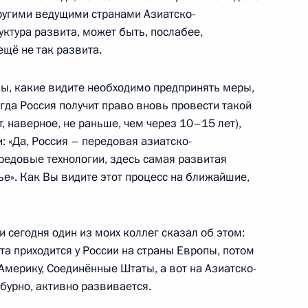
другими ведущими странами Азиатско-
уктура развита, может быть, послабее,
щё не так развита.
ны, какие видите необходимо предпринять меры,
ума АТЭС
:
2
огда Россия получит право вновь провести такой
т, наверное, не раньше, чем через 10–15 лет),
 «Да, Россия – передовая азиатско-
редовые технологии, здесь самая развитая
е». Как Вы видите этот процесс на ближайшие,
и Чили Себастьяном Пиньерой
1
и сегодня один из моих коллег сказал об этом:
а приходится у России на страны Европы, потом
мерику, Соединённые Штаты, а вот на Азиатско-
 бурно, активно развивается.
ой Зеландии Джоном Ки
2