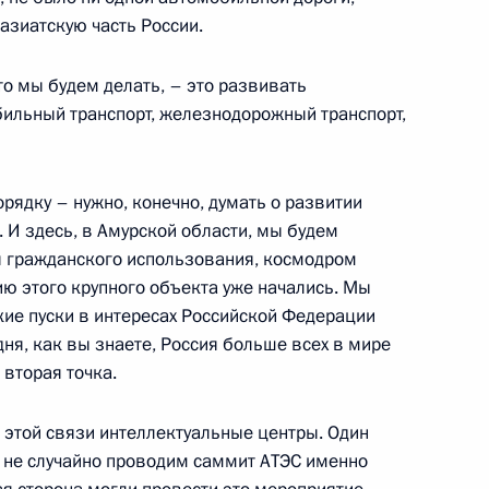
азиатскую часть России.
ланда Йинглак Чинават
3
то мы будем делать, – это развивать
бильный транспорт, железнодорожный транспорт,
ады Стивеном Харпером
3
орядку – нужно, конечно, думать о развитии
 И здесь, в Амурской области, мы будем
ля гражданского использования, космодром
ию этого крупного объекта уже начались. Мы
ие пуски в интересах Российской Федерации
 Корея Ли Мён Баком
1
дня, как вы знаете, Россия больше всех в мире
 вторая точка.
 этой связи интеллектуальные центры. Один
той Умалой
Мы не случайно проводим саммит АТЭС именно
2