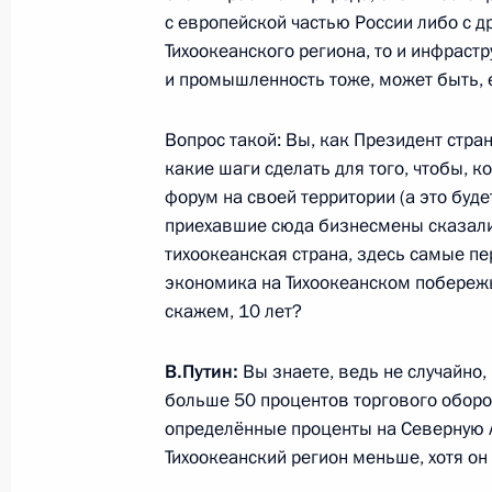
10 сентября 2012 года, 06:00
Владивосток
с европейской частью России либо с 
Тихоокеанского региона, то и инфрастр
и промышленность тоже, может быть, е
9 сентября 2012 года, воскресенье
Вопрос такой: Вы, как Президент стра
Пресс-конференция по итогам фор
какие шаги сделать для того, чтобы, к
9 сентября 2012 года, 10:00
Владивосток
форум на своей территории (а это буде
приехавшие сюда бизнесмены сказали:
тихоокеанская страна, здесь самые пе
экономика на Тихоокеанском побережь
8 сентября 2012 года, суббота
скажем, 10 лет?
Встреча с Президентом Республик
В.Путин:
Вы знаете, ведь не случайно, 
8 сентября 2012 года, 14:00
Владивосток
больше 50 процентов торгового оборот
определённые проценты на Северную А
Тихоокеанский регион меньше, хотя он
Встреча с Премьер-министром Нов