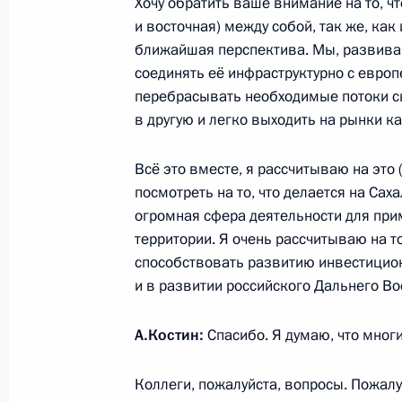
Болкиахом
Хочу обратить ваше внимание на то, ч
и восточная) между собой, так же, как
7 сентября 2012 года, 11:30
Владивосток
ближайшая перспектива. Мы, развивая
соединять её инфраструктурно с европ
перебрасывать необходимые потоки сы
Встреча с Председателем Китайско
в другую и легко выходить на рынки ка
Цзиньтао
Всё это вместе, я рассчитываю на это 
7 сентября 2012 года, 10:30
Владивосток
посмотреть на то, что делается на Сах
огромная сфера деятельности для прим
территории. Я очень рассчитываю на то
6 сентября 2012 года, четверг
способствовать развитию инвестиционн
и в развитии российского Дальнего Во
Интервью телеканалу Russia Today
6 сентября 2012 года, 12:00
Московская обл
А.Костин:
Спасибо. Я думаю, что многи
Коллеги, пожалуйста, вопросы. Пожалуй