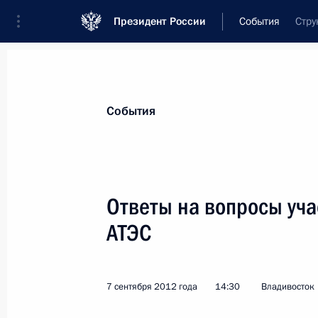
Президент России
События
Стру
Президент
Администрация
Государст
Новости
Стенограммы
Поездки
Те
События
Рубрикация материалов
Все материалы
Ответы на вопросы уч
Послания Федеральному Собранию
АТЭС
Заявления по важнейшим вопросам
Совещания, заседания, рабочие встречи
7 сентября 2012 года
14:30
Владивосток
Речи и обращения