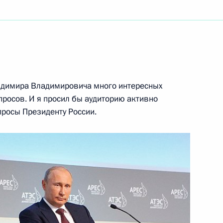
ть следующие материалы
адимира Владимировича много интересных
 вопросы журналистов
3
просов. И я просил бы аудиторию активно
еговоров
росы Президенту России.
4