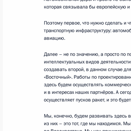
которая связывала бы европейскую и 
Встреча с Премьер-министром Таи
Поэтому первое, что нужно сделать и ч
8 сентября 2012 года, 06:50
Владивосток
транспортную инфраструктуру: автомо
авиацию.
Встреча с Премьер-министром Кан
Далее – не по значению, а просто по п
8 сентября 2012 года, 05:45
Владивосток
интеллектуальных видов деятельности.
создавать второй, в данном случае д
«Восточный». Работы по проектирован
здесь будем осуществлять коммерческ
Встреча с Президентом Республики
и в интересах наших партнёров. А сего
8 сентября 2012 года, 04:50
Владивосток
осуществляет пусков ракет, и это будет
Мы, конечно, будем развивать здесь в
Встреча с Президентом Перу Ольян
из них – это тот, где мы находимся. 