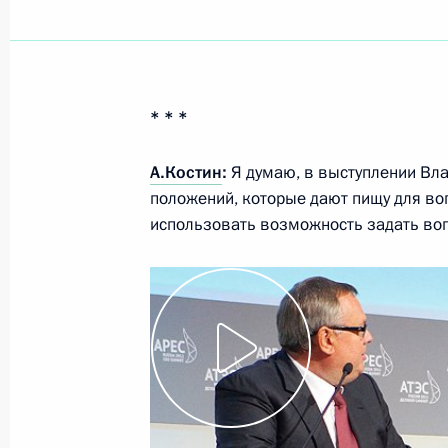
Показа
* * *
11 сентября 2012 года, вторник
А.Костин
:
Я думаю, в выступлении Вл
Заявления для прессы и ответы на
положений, которые дают пищу для во
по итогам российско-сербских пер
использовать возможность задать воп
11 сентября 2012 года, 22:30
Сочи
Российско-сербские переговоры
11 сентября 2012 года, 19:30
Сочи