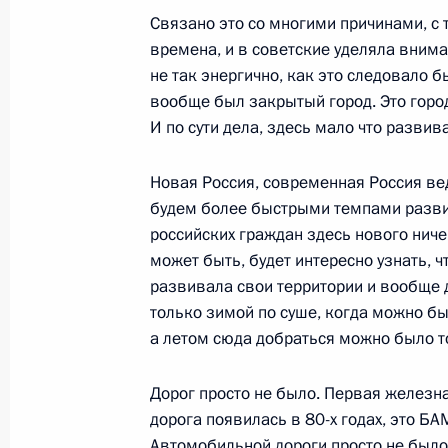
Связано это со многими причинами, с т
8 сентября 2012 года, 13:30
Владивосток
времена, и в советские уделяла вним
не так энергично, как это следовало б
вообще был закрытый город. Это город
Заседание лидеров экономик фору
И по сути дела, здесь мало что развив
8 сентября 2012 года, 09:00
Владивосток
Новая Россия, современная Россия вед
будем более быстрыми темпами развив
российских граждан здесь нового ничег
Встреча с Премьер-министром Япо
может быть, будет интересно узнать, ч
8 сентября 2012 года, 08:00
Владивосток
развивала свои территории и вообще 
только зимой по суше, когда можно б
а летом сюда добраться можно было т
Встреча с Премьер-министром Ма
Дорог просто не было. Первая железна
8 сентября 2012 года, 07:10
Владивосток
дорога появилась в 80-х годах, это Б
Автомобильной дороги просто не было