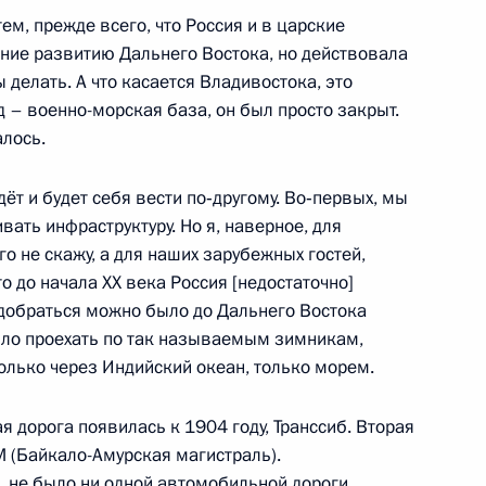
ем, прежде всего, что Россия и в царские
ание развитию Дальнего Востока, но действовала
ы делать. А что касается Владивостока, это
 – военно-морская база, он был просто закрыт.
ма АТЭС
3
9м
алось.
ёт и будет себя вести по‑другому. Во‑первых, мы
ать инфраструктуру. Но я, наверное, для
о не скажу, а для наших зарубежных гостей,
нии Ёсихико Нодой
6
то до начала ХХ века Россия [недостаточно]
добраться можно было до Дальнего Востока
ыло проехать по так называемым зимникам,
олько через Индийский океан, только морем.
лайзии Наджибом Разаком
1
я дорога появилась к 1904 году, Транссиб. Вторая
АМ (Байкало-Амурская магистраль).
, не было ни одной автомобильной дороги,