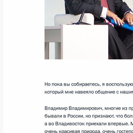
Встреча с победителями и призёра
в Лондоне
11 сентября 2012 года, 12:00
10 сентября 2012 года, понедельн
Выступление на церемонии переда
федеральному университету символ
кампуса
Но пока вы собираетесь, я воспользу
10 сентября 2012 года, 06:20
Владивосток
который мне навеяло общение с наши
Владимир Владимирович, многие из п
бывали в России, но признают, что бо
Совещание с руководством Дальне
а во Владивосток приехали впервые. М
округа и Дальневосточного федера
очень красивая природа, очень гостеп