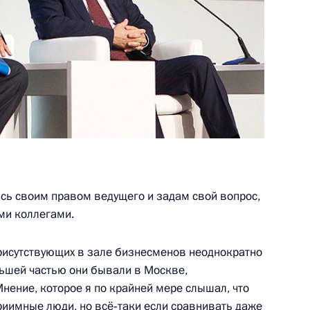
ми Паралимпийских игр
16
7м
ик
чи Дальневосточному
1
ического ключа от нового
юсь своим правом ведущего и задам свой вопрос,
ми коллегами.
рисутствующих в зале бизнесменов неоднократно
льшей частью они бывали в Москве,
восточного федерального
9
нение, которое я по крайней мере слышал, что
льного университета
риимные люди, но всё‑таки если сравнивать даже