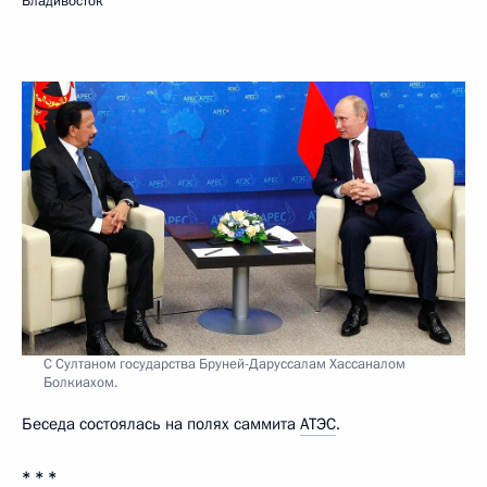
Владивосток
С Султаном государства Бруней-Даруссалам Хассаналом
Болкиахом.
Беседа состоялась на полях саммита
АТЭС
.
* * *