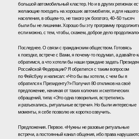
большой автомобильный кластер. Но и в других регионах ес
желающие поездить на хороших автомобилях, и для нашего
населения, в общем‑то, не такого уж богатого, 40–50 тысяч
были бы не лишними. Хорошо бы эту программу продолжить
если можно, с тем, чтобы, скажем, доброе дело продолжало
Последнее. О связи с гражданским обществом. Готовясь
к поездке, встрече с Вами, я почему‑то подумал, а давайте‑к
обратимся, а что хотели бы наши граждане задать Президен
Российской Федерации? Я обратился с таким вопросом
по Фейсбуку и написал: «Что бы вы хотели, с чем бы я
обратился к Президенту?» Получил 80 откликов на своё
предложение, начиная от таких колючих и скептических
обращений, типа: «Это одна говорильня, встретились
и разъехались, ритуальные встречи». Но были интересные
моменты, я себе позволю их коротко озвучить.
Предложения. Первое. «Нужны не разовые ритуальные
встречи, а постоянный канал общения, ибо права нарушают