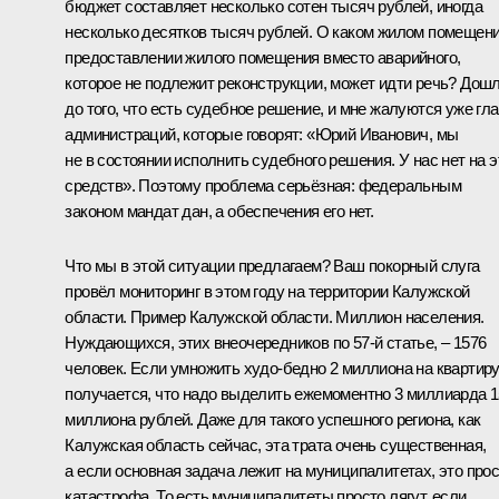
бюджет составляет несколько сотен тысяч рублей, иногда
несколько десятков тысяч рублей. О каком жилом помещени
предоставлении жилого помещения вместо аварийного,
которое не подлежит реконструкции, может идти речь? Дош
до того, что есть судебное решение, и мне жалуются уже гл
администраций, которые говорят: «Юрий Иванович, мы
не в состоянии исполнить судебного решения. У нас нет на э
средств». Поэтому проблема серьёзная: федеральным
законом мандат дан, а обеспечения его нет.
Что мы в этой ситуации предлагаем? Ваш покорный слуга
провёл мониторинг в этом году на территории Калужской
области. Пример Калужской области. Миллион населения.
Нуждающихся, этих внеочередников по 57-й статье, – 1576
человек. Если умножить худо-бедно 2 миллиона на квартиру
получается, что надо выделить ежемоментно 3 миллиарда 
миллиона рублей. Даже для такого успешного региона, как
Калужская область сейчас, эта трата очень существенная,
а если основная задача лежит на муниципалитетах, это про
катастрофа. То есть муниципалитеты просто лягут, если