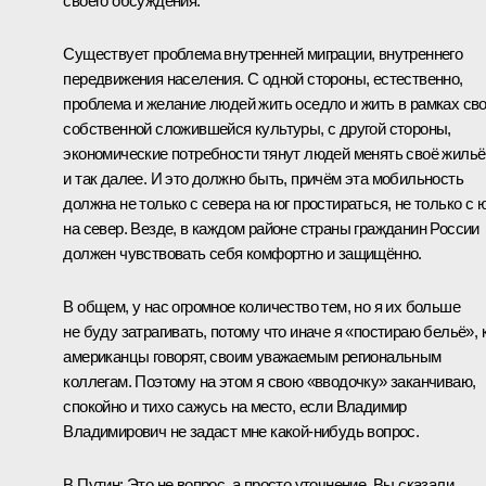
своего обсуждения.
Существует проблема внутренней миграции, внутреннего
передвижения населения. С одной стороны, естественно,
проблема и желание людей жить оседло и жить в рамках св
собственной сложившейся культуры, с другой стороны,
экономические потребности тянут людей менять своё жильё
и так далее. И это должно быть, причём эта мобильность
должна не только с севера на юг простираться, не только с 
на север. Везде, в каждом районе страны гражданин России
должен чувствовать себя комфортно и защищённо.
В общем, у нас огромное количество тем, но я их больше
не буду затрагивать, потому что иначе я «постираю бельё», 
американцы говорят, своим уважаемым региональным
коллегам. Поэтому на этом я свою «вводочку» заканчиваю,
спокойно и тихо сажусь на место, если Владимир
Владимирович не задаст мне какой‑нибудь вопрос.
В.Путин:
Это не вопрос, а просто уточнение. Вы сказали