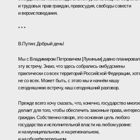
и трудовых прав граждан, правосудия, свободы совести
и вероисповедания.
* * *
В.Путин:
Добрый день!
Мы с Владимиром Петровичем [
Лукиным
] давно планирова
эту встречу. Знаю, что здесь собрались омбудсмены
практически со всех территорий Российской Федерации, хот
не со всех. Может быть, с этого мы и начнём нашу
сегодняшнюю встречу, наш сегодняшний разговор.
Прежде всего хочу сказать, что, конечно, государство много
делает для того, чтобы обеспечить законные права, интере
граждан. Собственно говоря, это основная цель любого
государства и исполнительной власти на любом уровне:
и на муниципальном, и на региональном,
и на общефедеральном.