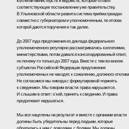
коллегий министерств и ведомств, которые готовят
соответствующее постановление уже правительству.
В Ульяновской области развита система приёма граждан
совместно с губернатором и уполномоченным, по итогам
которой даются поручения и так далее.
До 2007 года предложения из доклада федерального
уполномоченного регулярно рассматривались коллегиями,
министерствами, потом давался консолидированный ответ,
но почему‑то только до 2007 года. Вместе с тем во многих
субъектах Российской Федерации предложения
уполномоченных не находят, к сожалению, должного отклика
Не согласимся мы никогда с формулировкой «принять
к сведению». Мы говорим власти: права нарушаются.
И слышим в ответ: о΄кей, принять к сведению. И права
продолжают нарушаться.
Мы все нацелены на результат и вместе с органами власти
должны быть убедительны перед людьми, которые
обратились к нам с доводами, с болями. Мы должны