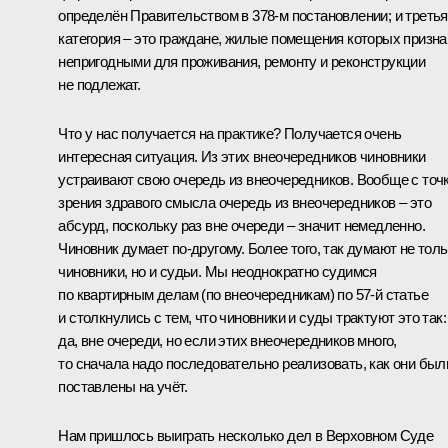
определён Правительством в 378-м постановлении; и третья
категория – это граждане, жилые помещения которых призн
непригодными для проживания, ремонту и реконструкции
не подлежат.
Что у нас получается на практике? Получается очень
интересная ситуация. Из этих внеочередников чиновники
устраивают свою очередь из внеочередников. Вообще с точ
зрения здравого смысла очередь из внеочередников – это
абсурд, поскольку раз вне очереди – значит немедленно.
Чиновник думает по‑другому. Более того, так думают не толь
чиновники, но и судьи. Мы неоднократно судимся
по квартирным делам (по внеочередникам) по 57-й статье
и столкнулись с тем, что чиновники и суды трактуют это так:
да, вне очереди, но если этих внеочередников много,
то сначала надо последовательно реализовать, как они был
поставлены на учёт.
Нам пришлось выиграть несколько дел в Верховном Суде