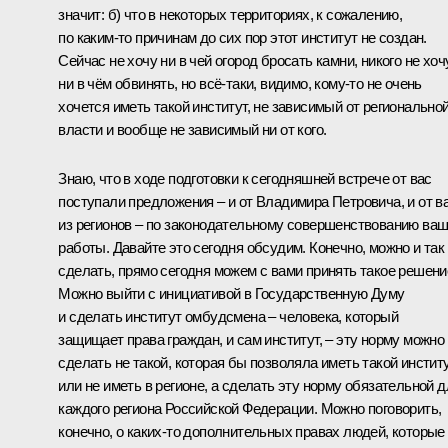
значит: б) что в некоторых территориях, к сожалению,
по каким‑то причинам до сих пор этот институт не создан.
Сейчас не хочу ни в чей огород бросать камни, никого не хоч
ни в чём обвинять, но всё‑таки, видимо, кому‑то не очень
хочется иметь такой институт, не зависимый от регионально
власти и вообще не зависимый ни от кого.
Знаю, что в ходе подготовки к сегодняшней встрече от вас
поступали предложения – и от Владимира Петровича, и от в
из регионов – по законодательному совершенствованию ва
работы. Давайте это сегодня обсудим. Конечно, можно и так
сделать, прямо сегодня можем с вами принять такое решени
Можно выйти с инициативой в Государственную Думу
и сделать институт омбудсмена – человека, который
защищает права граждан, и сам институт, – эту норму можно
сделать не такой, которая бы позволяла иметь такой инстит
или не иметь в регионе, а сделать эту норму обязательной д
каждого региона Российской Федерации. Можно поговорить,
конечно, о каких‑то дополнительных правах людей, которые