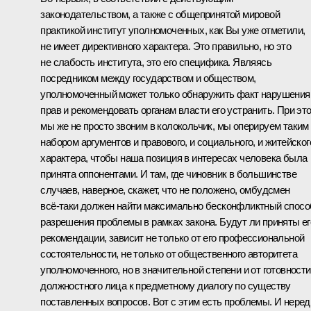
законодательством, а также с общепринятой мировой
практикой институт уполномоченных, как Вы уже отметили,
не имеет директивного характера. Это правильно, но это
не слабость института, это его специфика. Являясь
посредником между государством и обществом,
уполномоченный может только обнаружить факт нарушения
прав и рекомендовать органам власти его устранить. При эт
мы же не просто звоним в колокольчик, мы оперируем таким
набором аргументов и правового, и социального, и житейског
характера, чтобы наша позиция в интересах человека была
принята оппонентами. И там, где чиновник в большинстве
случаев, наверное, скажет, что не положено, омбудсмен
всё‑таки должен найти максимально бесконфликтный спосо
разрешения проблемы в рамках закона. Будут ли приняты ег
рекомендации, зависит не только от его профессиональной
состоятельности, не только от общественного авторитета
уполномоченного, но в значительной степени и от готовности
должностного лица к предметному диалогу по существу
поставленных вопросов. Вот с этим есть проблемы. И неред