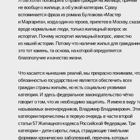
Я бы хотел поговорить о праве граждан на жилище, причём
не вообще о жилище, а об узкой категории. Сразу
вспоминается фраза из романа Булгакова «Мастер
и Маргарита», когда один из героев, прилетев в Москву, сказа
вроде нормальные люди, только жилищный вопрос их
испортил. Почему испортил жилищный вопрос, известно
из нашей истории. Потому что наличие жилья для гражданин
это тот камень, та основа, на которой определяется
благополучие и качество жизни.
Что касается нынешних реалий, мы прекрасно понимаем, чт
обязанностью государства не является обеспечить всех
граждан страны жильём, но есть социально уязвимая
категория. И здесь федеральное законодательство чётко
говорит о том, что их необходимо защитить. Я имею в виду т
называемых внеочередников, Владимир Владимирович. Эти
категории перечислены в первую очередь в части второй
статьи 57 Жилищного кодекса Российской Федерации. Три
категории – дети-сироты; лица, страдающие тяжёлыми
формами хронических заболеваний, перечень которых