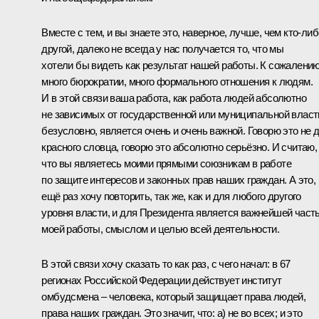
Вместе с тем, и вы знаете это, наверное, лучше, чем кто‑либ
другой, далеко не всегда у нас получается то, что мы
хотели бы видеть как результат нашей работы. К сожалению
много бюрократии, много формального отношения к людям.
И в этой связи ваша работа, как работа людей абсолютно
не зависимых от государственной или муниципальной власт
безусловно, является очень и очень важной. Говорю это не 
красного словца, говорю это абсолютно серьёзно. И считаю,
что вы являетесь моими прямыми союзникам в работе
по защите интересов и законных прав наших граждан. А это,
ещё раз хочу повторить, так же, как и для любого другого
уровня власти, и для Президента является важнейшей част
моей работы, смыслом и целью всей деятельности.
В этой связи хочу сказать то как раз, с чего начал: в 67
регионах Российской Федерации действует институт
омбудсмена – человека, который защищает права людей,
права наших граждан. Это значит, что: а) не во всех; и это