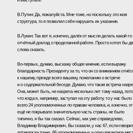
В.Путин:
Да, пожалуйста. Мне тоже, но поскольку это моя
структура, то я позволил себе нарушить их указание.
В.Лукин:
Так вот я, конечно, далёк от мысли делать какой‑то
отчётный доклад о проделанной работе. Просто хотел бы д
слова сказать.
Во‑первых, думаю, выскажу общее мнение, если выражу
благодарность Президенту за то, что он со вниманием отнёс
к нашему, прежде всего вашему, пожеланию о встрече
и о содержательной беседе. Думаю, что такая встреча назре
Она, может быть, не назрела несколько лет тому назад, пот
что когда я, например, заступал на эту работу, то у нас было
всего 24 уполномоченных по правам человека, и, конечно, эт
ещё не покрывало значительную часть страны, не было
типично, я бы так сказал. Сейчас, как уже справедливо,
Владимир Владимирович, Вы сказали, у нас 67, если говори
аптекарски точно, 66 уполномоченных и одно вакантное мес