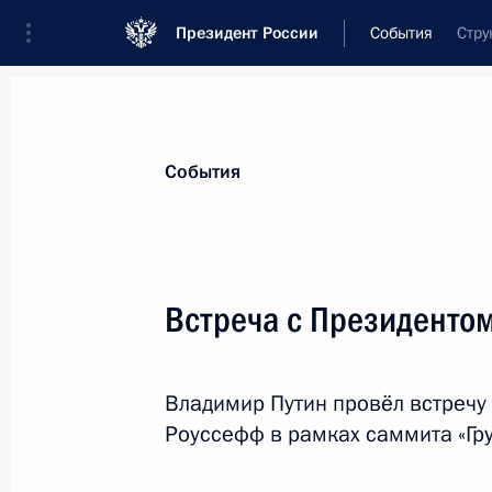
Президент России
События
Стру
Президент
Администрация
Государст
Новости
Стенограммы
Поездки
Те
События
Рубрикация материалов
Все материалы
Встреча с Президенто
Послания Федеральному Собранию
Заявления по важнейшим вопросам
Владимир Путин провёл встречу
Совещания, заседания, рабочие встречи
Роуссефф в рамках саммита «Гру
Речи и обращения