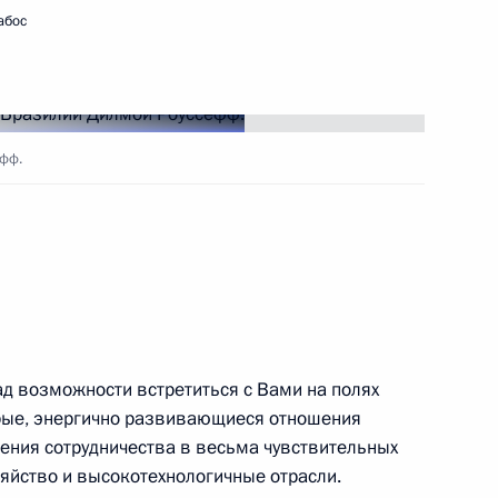
абос
ть следующие материалы
фф.
ции Реджепом Тайипом
2
ос
Дилмой Роуссефф
2
рад возможности встретиться с Вами на полях
ос
брые, энергично развивающиеся отношения
ления сотрудничества в весьма чувствительных
озяйство и высокотехнологичные отрасли.