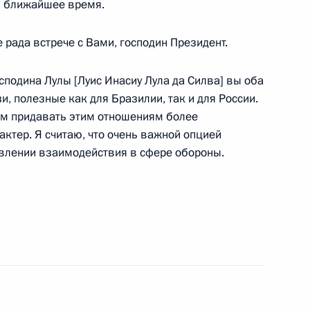
 в ближайшее время.
икобритании Дэвидом
2
же рада встрече с Вами, господин Президент.
ос
осподина Лулы [Луис Инасиу Лула да Силва] вы оба
, полезные как для Бразилии, так и для России.
м придавать этим отношениям более
нии Ёсихико Нодой
2
тер. Я считаю, что очень важной опцией
ос
авлении взаимодействия в сфере обороны.
ком Обамой
5