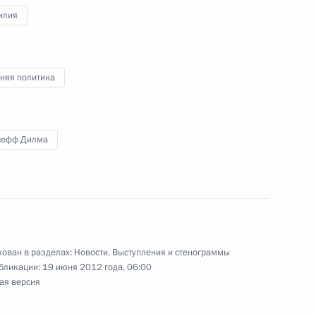
ызовы экономики
илия
няя политика
иректоров компании
1
сефф Дилма
ого комплекса для перегрузки
ован в разделах:
Новости
,
Выступления и стенограммы
бликации:
19 июня 2012 года, 06:00
ая версия