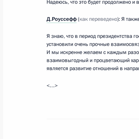
Надеюсь, что это будет продолжено и
Встреча с Премьер-министром Вел
Кэмероном
Д.Роуссефф
(
как переведено
): Я так
19 июня 2012 года, 00:55
Мексика, Лос-Каб
Я знаю, что в период президентства г
установили очень прочные взаимосвязи
И мы искренне желаем с каждым разо
Встреча с Премьер-министром Япо
взаимовыгодный и процветающий харак
19 июня 2012 года, 00:05
Мексика, Лос-Каб
является развитие отношений в напр
<…>
18 июня 2012 года, понедельник
Встреча с Президентом США Бара
18 июня 2012 года, 23:15
Лос-Кабос