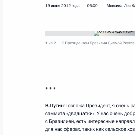
19 июня 2012 года
06:00
Мексика, Лос-К
Показа
19 июня 2012 года, вторник
1 из 2
С Президентом Бразилии Дилмой Роуссе
Встреча с Премьер-министром Тур
Эрдоганом
19 июня 2012 года, 09:00
Мексика, Лос-Каб
* * *
Встреча с Президентом Бразилии 
В.Путин
: Госпожа Президент, я очень 
19 июня 2012 года, 06:00
Мексика, Лос-Каб
саммита «двадцатки». У нас очень до
с Бразилией, есть интересные направ
для нас сферах, таких как сельское х