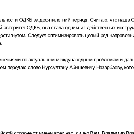
ельности ОДКБ за десятилетний период. Считаю, что наша О
 авторитет ОДКБ, она стала одним из действенных инструм
 достигнутом. Следует оптимизировать целый ряд направле
.
 мнениями по актуальным международным проблемам и дал
ием передаю слово Нурсултану Абишевичу Назарбаеву, кото
ийской стороне от имени всех нас, лично Вам, Владимир В