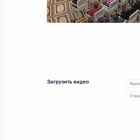
Федерации
21 мая 2012 года
Видео, 6 мин.
Загрузить видео
Высо
Станд
Пленарное заседание