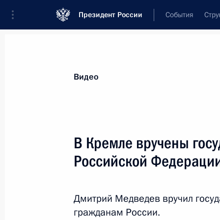
Президент России
События
Стру
Видеозаписи
Фотографии
Аудиозапи
Все материалы
Выступления
Совещан
Видео
Показа
В Кремле вручены гос
Российской Федераци
Владимир Путин принял участие
в съезде Всероссийской
Дмитрий Медведев вручил госу
политической партии «Единая
Россия»
гражданам России.