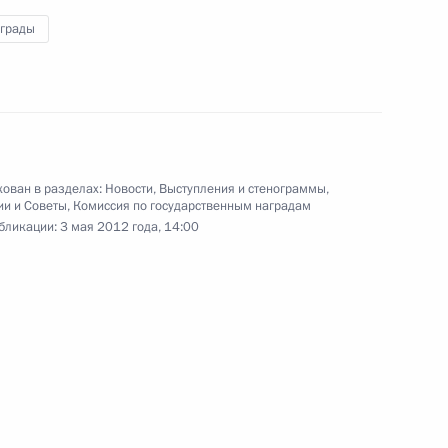
Правительства, Федерального
Собрания, Администрации
аграды
Президента и других структур
власти
5 мая 2012 года
Видео, 4 мин.
ован в разделах:
Новости
,
Выступления и стенограммы
,
ии и Советы
,
Комиссия по государственным наградам
бликации:
3 мая 2012 года, 14:00