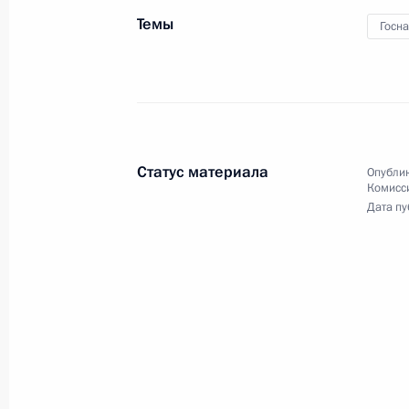
Государственной Думы
Темы
Госн
8 мая 2012 года
Видео, 4 мин.
Статус материала
Опублик
Комисс
Дата пу