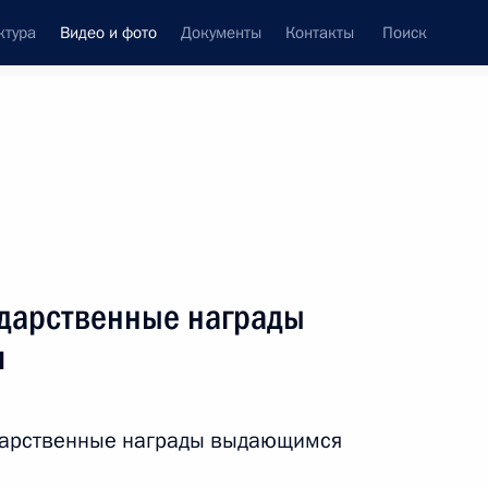
ктура
Видео и фото
Документы
Контакты
Поиск
си
ия, встречи
Встречи со СМИ
май, 2012
ть следующие материалы
ударственные награды
и
Встреча с руководством
партии «Единая Россия»
дарственные награды выдающимся