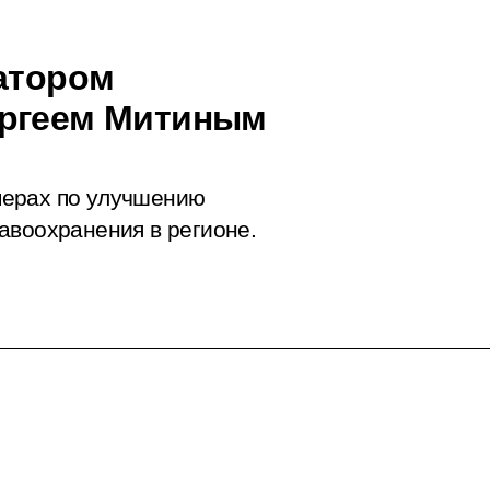
натором
ергеем Митиным
мерах по улучшению
авоохранения в регионе.