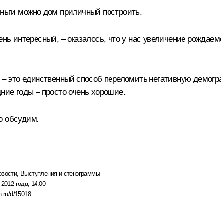
еньги можно дом приличный построить.
нь интересный, – оказалось, что у нас увеличение рождаемо
ти – это единственный способ переломить негативную демо
дние годы – просто очень хорошие.
о обсудим.
овости
,
Выступления и стенограммы
 2012 года, 14:00
n.ru/d/15018