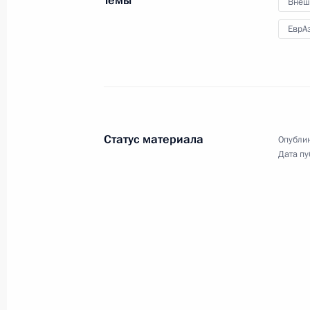
Темы
группы по формированию системы
Внеш
«Открытое правительство»
ЕврА
14 марта 2012 года
Видео, 16 мин.
Статус материала
Опублик
Дата пу