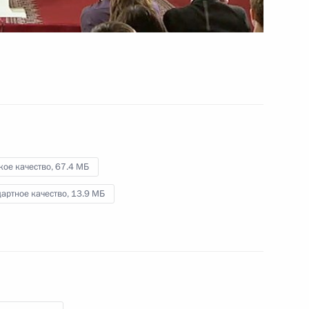
общества и правам человека
15 марта 2012 года
Видео, 7 мин.
кое качество,
67.4 МБ
артное качество,
13.9 МБ
Заседание Совета