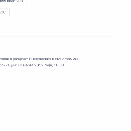
няя политика
по противодействию
коррупции
зЭС
13 марта 2012 года
Видео, 11 мин.
ован в разделе:
Выступления и стенограммы
бликации:
19 марта 2012 года, 18:30