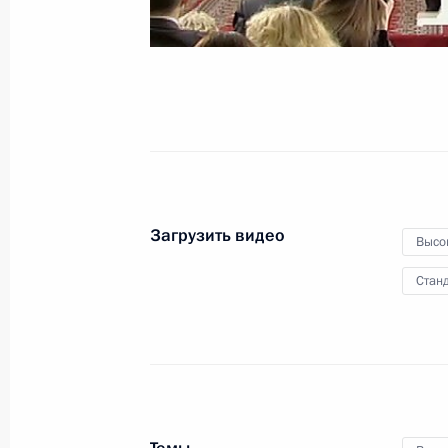
экономического сообщества /
Высшего Евразийского
экономического совета
19 марта 2012 года
Видео, 5 мин.
Загрузить видео
Высо
Станд
Расширенное заседание рабочей