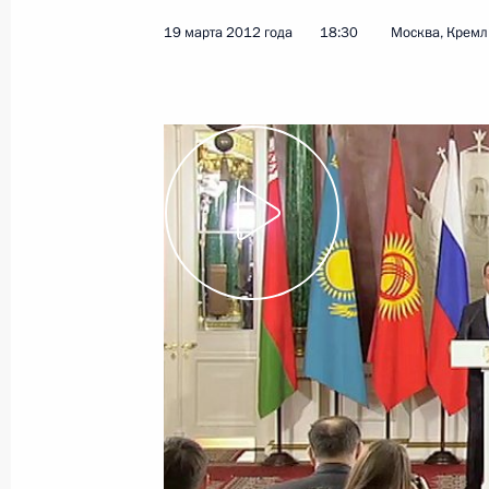
развитию экономики России
19 марта 2012 года
18:30
Москва, Кремл
21 марта 2012 года
Видео, 5 мин.
Заявление для прессы по итогам
заседания Межгосударственного
совета Евразийского