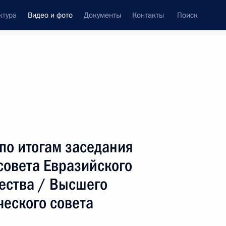
ктура
Видео и фото
Документы
Контакты
Поиск
си
ия, встречи
Встречи со СМИ
март, 2012
ть следующие материалы
по итогам заседания
совета Евразийского
ества / Высшего
Расширенное заседание
коллегии Министерства
ческого совета
обороны