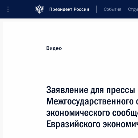
Президент России
События
Стру
Видеозаписи
Фотографии
Аудиозапи
Все материалы
Выступления
Совещан
Видео
Показа
Заявление для прессы 
Межгосударственного 
экономического сообщ
Заседание Комиссии
по модернизации
Евразийского экономи
и технологическому