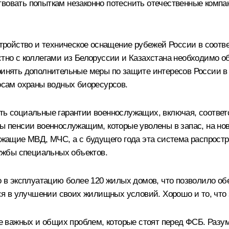
вовать попыткам незаконно потеснить отечественные компан
ройство и техническое оснащение рубежей России в соотв
стно с коллегами из Белоруссии и Казахстана необходимо о
принять дополнительные меры по защите интересов России в
росам охраны водных биоресурсов.
ять социальные гарантии военнослужащих, включая, соотве
ены пенсии военнослужащим, которые уволены в запас, на 
щие МВД, МЧС, а с будущего года эта система распростран
ужбы специальных объектов.
но в эксплуатацию более 120 жилых домов, что позволило о
я в улучшении своих жилищных условий. Хорошо и то, что 
важных и общих проблем, которые стоят перед ФСБ. Разуме