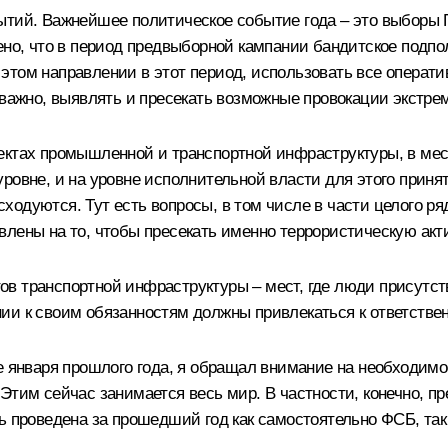
ытий. Важнейшее политическое событие года – это выборы
ено, что в период предвыборной кампании бандитское подпо
этом направлении в этот период, использовать все операти
 важно, выявлять и пресекать возможные провокации экстр
ектах промышленной и транспортной инфраструктуры, в ме
ровне, и на уровне исполнительной власти для этого приня
расходуются. Тут есть вопросы, в том числе в части целого 
влены на то, чтобы пресекать именно террористическую акт
ов транспортной инфраструктуры – мест, где люди присутс
ии к своим обязанностям должны привлекаться к ответствен
це января прошлого года, я обращал внимание на необходим
Этим сейчас занимается весь мир. В частности, конечно, п
ь проведена за прошедший год как самостоятельно ФСБ, так