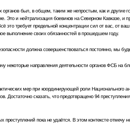
рганов был, в общем, таким же непростым, как и другие го
е. Это и нейтрализация боевиков на Северном Кавказе, и п
сё это требует предельной концентрации сил от вас, от ваш
ое выполнение своих обязанностей в прошедшем году.
езопасности должна совершенствоваться постоянно, мы буде
значу некоторые направления деятельности органов ФСБ на б
актических мер при координирующей роли Национального ан
тов. Достаточно сказать, что предотвращено 94 преступлени
х преступлений пока не удаётся. В этом контексте отмечу н