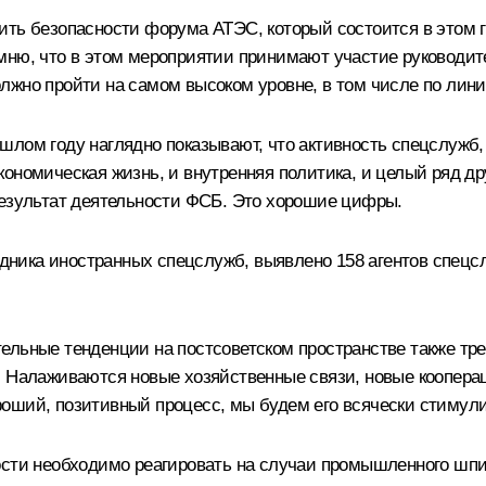
ить безопасности форума АТЭС, который состоится в этом 
мню, что в этом мероприятии принимают участие руководите
лжно пройти на самом высоком уровне, в том числе по лини
лом году наглядно показывают, что активность спецслужб, к
ономическая жизнь, и внутренняя политика, и целый ряд д
результат деятельности ФСБ. Это хорошие цифры.
рудника иностранных спецслужб, выявлено 158 агентов спец
ельные тенденции на постсоветском пространстве также т
 Налаживаются новые хозяйственные связи, новые коопераци
оший, позитивный процесс, мы будем его всячески стимули
ости необходимо реагировать на случаи промышленного шпи