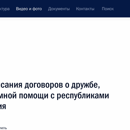
ктура
Видео и фото
Документы
Контакты
Поиск
си
ия, встречи
Встречи со СМИ
сентябрь, 2008
ть следующие материалы
сания договоров о дружбе,
имной помощи с республиками
ия
Выступление на встрече
с представителями
общественных организаций
емль