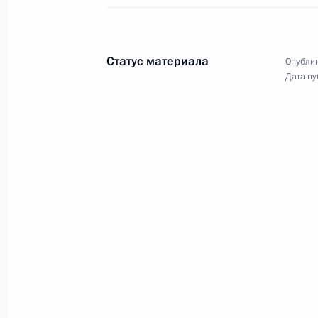
договоров о дружбе,
сотрудничестве и взаимной
помощи с республиками Абхазия
и Южная Осетия
Статус материала
Опублик
17 сентября 2008 года
Видео, 18 мин
Дата пу