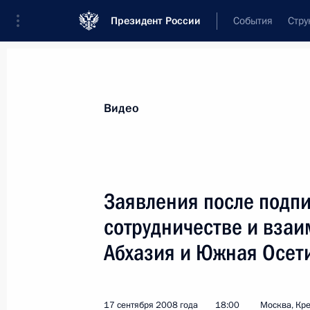
Президент России
События
Стру
Видеозаписи
Фотографии
Аудиозапи
Все материалы
Выступления
Совещан
Видео
Показа
Заявления после подпи
сотрудничестве и вза
Абхазия и Южная Осет
Вступительное слово
на встрече с командующими
военными округами
17 сентября 2008 года
18:00
Москва, Кр