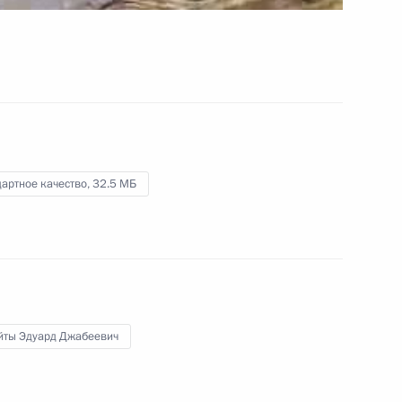
.
18 сентября 2008 года
Видео, 4 мин.
артное качество,
32.5 МБ
йты Эдуард Джабеевич
Выступление на встрече