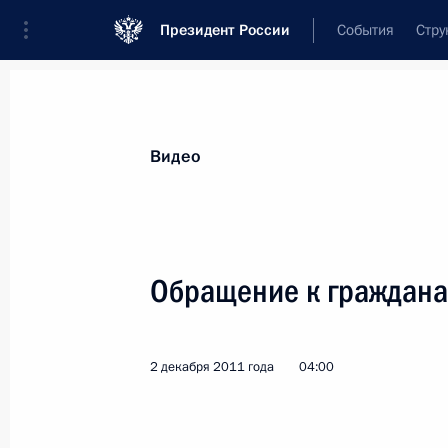
Президент России
События
Стру
Видеозаписи
Фотографии
Аудиозапи
Все материалы
Выступления
Совещан
Видео
Показа
Обращение к граждана
Обращение к гражданам
2 декабря 2011 года
04:00
России