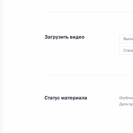
29 ноября 2011 года
Видео, 9 мин.
Загрузить видео
Высо
Станд
Статус материала
Опублик
Дата пу
Встреча с журналистами