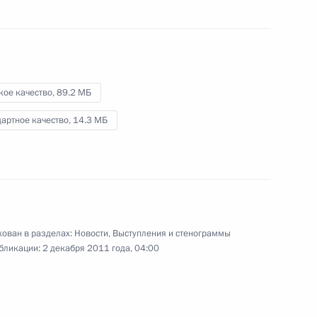
в Европе
23 ноября 2011 года
Видео, 10 мин.
кое качество,
89.2 МБ
артное качество,
14.3 МБ
ован в разделах:
Новости
,
Выступления и стенограммы
бликации:
2 декабря 2011 года, 04:00
Встреча с журналистами