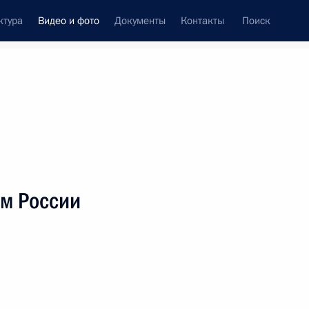
ктура
Видео и фото
Документы
Контакты
Поиск
си
ия, встречи
Встречи со СМИ
декабрь, 2011
ть следующие материалы
м России
Молодёжный форум
«Будущее за нами»