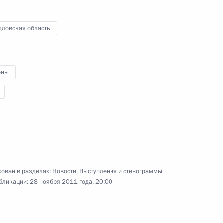
встретился с участницами
Форума женщин
дловская область
25 ноября 2011 года
Видео, 2 ч.
оны
ован в разделах:
Новости
,
Выступления и стенограммы
бликации:
28 ноября 2011 года, 20:00