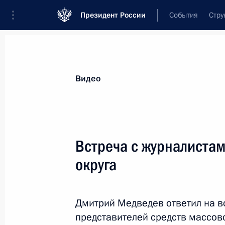
Президент России
События
Стру
Видеозаписи
Фотографии
Аудиозапи
Все материалы
Выступления
Совещан
Видео
Показа
Встреча с журналистам
округа
Рабочая встреча с Дмитрием
Козаком и Александром
Дмитрий Медведев ответил на в
Хлопониным
представителей средств массо