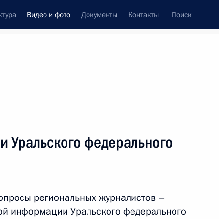
ктура
Видео и фото
Документы
Контакты
Поиск
си
ия, встречи
Встречи со СМИ
декабрь, 2011
ть следующие материалы
и Уральского федерального
Дмитрий Медведев
встретился
опросы региональных журналистов –
с представителями
вой информации Уральского федерального