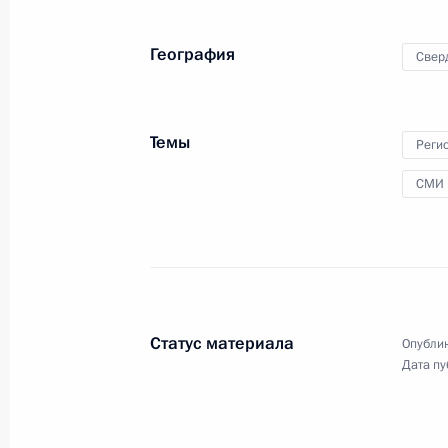
Уральского федерального
округа
География
Свер
28 ноября 2011 года
Видео, 55 мин.
Темы
Реги
СМИ
Статус материала
Опублик
Дата пу