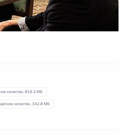
введена РЛС «Воронеж-ДМ»
29 ноября 2011 года
Видео, 2 мин.
кое качество,
819.3 МБ
артное качество,
342.8 МБ
Дмитрий Медведев