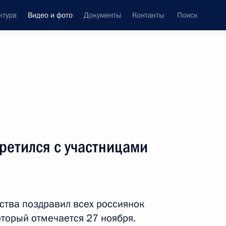
ктура
Видео и фото
Документы
Контакты
Поиск
си
ия, встречи
Встречи со СМИ
декабрь, 2011
ть следующие материалы
ретился с участницами
Дмитрий Медведев
встретился
рства поздравил всех россиянок
с представителями
оторый отмечается 27 ноября.