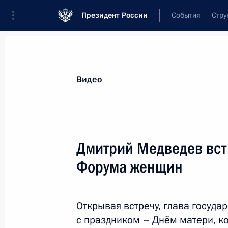
Президент России
События
Стру
Видеозаписи
Фотографии
Аудиозапи
Все материалы
Выступления
Совещан
Видео
Показа
Дмитрий Медведев вст
Форума женщин
Рабочая встреча с Дмитрием
Козаком и Александром
Открывая встречу, глава госуда
Хлопониным
с праздником – Днём матери, к