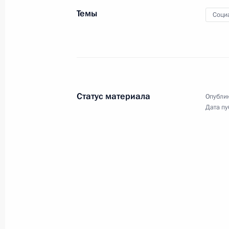
Уральского федерального
Темы
Соци
округа
28 ноября 2011 года
Видео, 55 мин.
Статус материала
Опублик
Дата пу