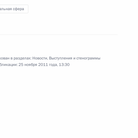
встретился с участницами
альная сфера
Форума женщин
25 ноября 2011 года
Видео, 2 ч.
ован в разделах:
Новости
,
Выступления и стенограммы
бликации:
25 ноября 2011 года, 13:30