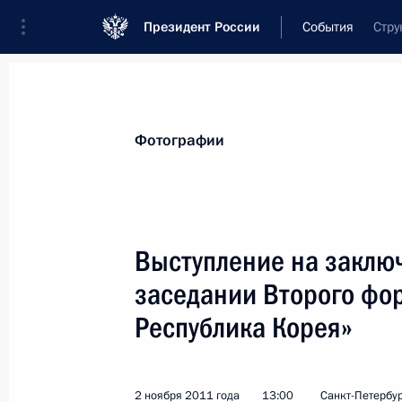
Президент России
События
Стру
Президент
Администрация
Государст
Новости
Стенограммы
Поездки
Те
Фотографии
Рубрикация материалов
Все материалы
Выступление на заклю
Послания Федеральному Собранию
заседании Второго фор
Заявления по важнейшим вопросам
Республика Корея»
Совещания, заседания, рабочие встречи
Речи и обращения
2 ноября 2011 года
13:00
Санкт-Петербу