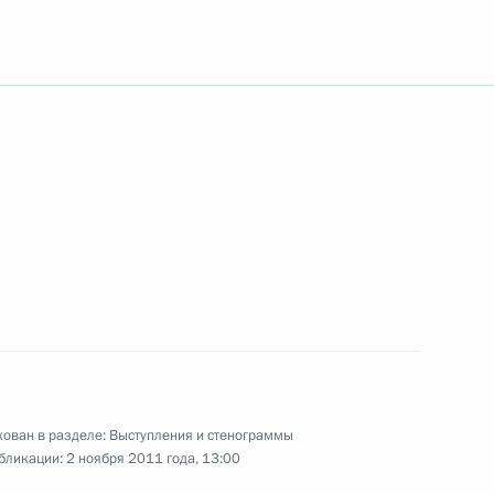
ть следующие материалы
х кругов Германии
3
поток»
3
5м
ом Германии Кристианом
ован в разделе:
Выступления и стенограммы
7
бликации:
2 ноября 2011 года, 13:00