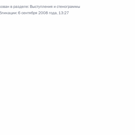
центра
ован в разделе:
Выступления и стенограммы
бликации:
6 сентября 2008 года, 13:27
11 сентября 2008 года
Аудио, 10 мин.
Вступительное слово на заседании
Государственного совета,
посвящённом ситуации вокруг
Южной Осетии и Абхазии