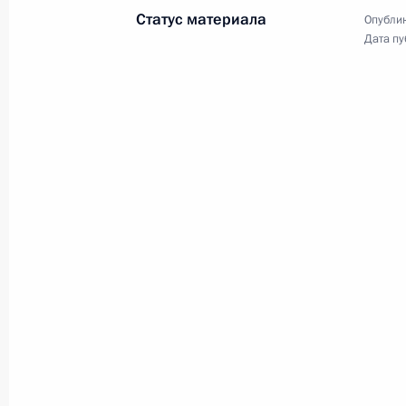
«Валдай»
Статус материала
Опублик
Дата пу
12 сентября 2008 года
Аудио, 42 мин.
Пресс-конференция
по итогам встречи
с Президентом Франции