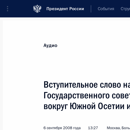
Президент России
События
Стру
Видеозаписи
Фотографии
Аудиозапи
Все материалы
Выступления
Совещан
Аудио
Показа
Вступительное слово н
Государственного сове
Выступление на церемонии
вокруг Южной Осетии 
вручения верительных грамот
послами иностранных государств
6 сентября 2008 года
13:27
Москва, Бол