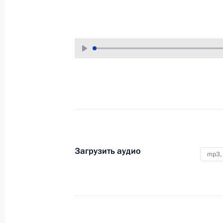
18 сентября 2008 года
Аудио, 11 мин.
Заявления после подписания
договоров о дружбе,
сотрудничестве и взаимной
помощи с республиками Абхазия
и Южная Осетия
17 сентября 2008 года
Аудио, 14 мин.
Загрузить аудио
mp3,
Стенографический отчет
о встрече с участниками
международного клуба