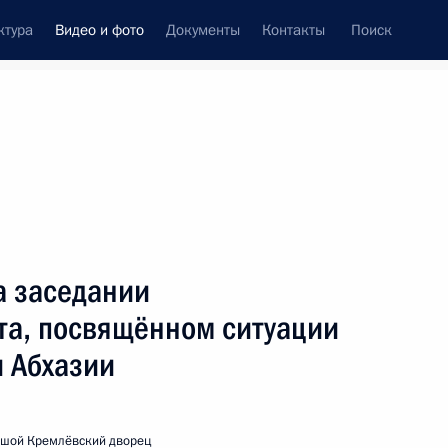
ктура
Видео и фото
Документы
Контакты
Поиск
си
ия, встречи
Встречи со СМИ
сентябрь, 2008
ть следующие материалы
а заседании
та, посвящённом ситуации
Начало совещания
и Абхазии
по экономическим вопросам
ьшой Кремлёвский дворец