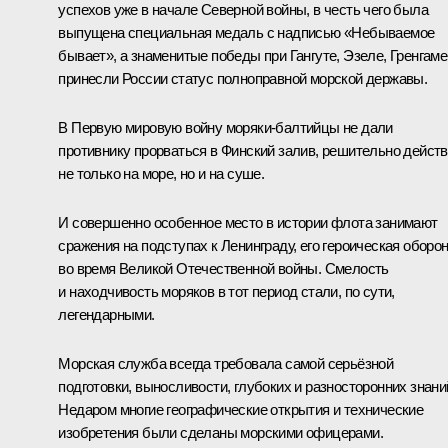
успехов уже в начале Северной войны, в честь чего была
выпущена специальная медаль с надписью «Небываемое
бывает», а знаменитые победы при Гангуте, Эзеле, Гренгаме
принесли России статус полноправной морской державы.
В Первую мировую войну моряки-балтийцы не дали
противнику прорваться в Финский залив, решительно дейст
не только на море, но и на суше.
И совершенно особенное место в истории флота занимают
сражения на подступах к Ленинграду, его героическая оборо
во время Великой Отечественной войны. Смелость
и находчивость моряков в тот период стали, по сути,
легендарными.
Морская служба всегда требовала самой серьёзной
подготовки, выносливости, глубоких и разносторонних знани
Недаром многие географические открытия и технические
изобретения были сделаны морскими офицерами.