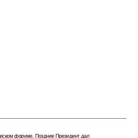
ческом
форуме
. Позднее Президент дал