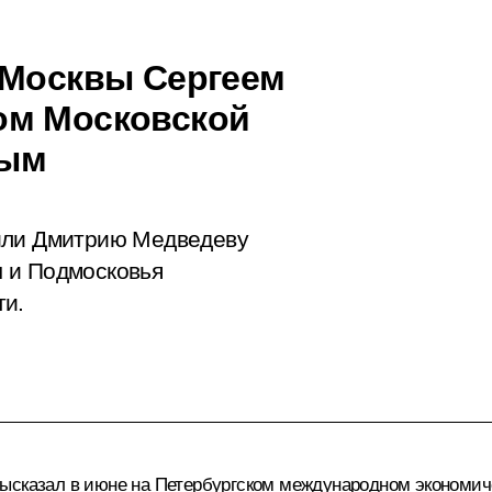
 Москвы Сергеем
ом Московской
вым
или Дмитрию Медведеву
 и Подмосковья
ти.
высказал в июне на Петербургском международном экономи