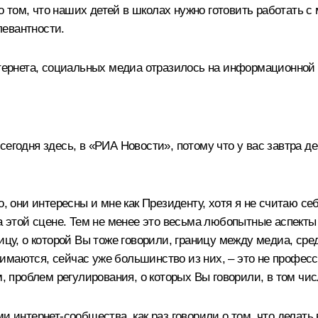
 том, что наших детей в школах нужно готовить работать 
левантности.
нтернета, социальных медиа отразилось на информационной п
егодня здесь, в «РИА Новости», потому что у вас завтра де
о, они интересны и мне как Президенту, хотя я не считаю с
 на этой сцене. Тем не менее это весьма любопытные аспек
ницу, о которой Вы тоже говорили, границу между медиа, с
имаются, сейчас уже большинство из них, – это не профес
ем, проблем регулирования, о которых Вы говорили, в том ч
 интернет-сообщества, как раз говорили о том, что делать в