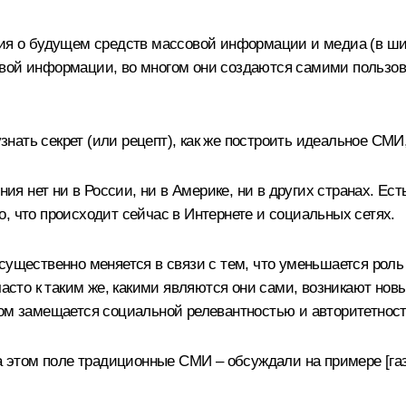
сия о будущем средств массовой информации и медиа (в ши
овой информации, во многом они создаются самими пользо
нать секрет (или рецепт), как же построить идеальное СМИ
ения нет ни в России, ни в Америке, ни в других странах. Е
, что происходит сейчас в Интернете и социальных сетях.
 существенно меняется в связи с тем, что уменьшается рол
 часто к таким же, какими являются они сами, возникают но
гом замещается социальной релевантностью и авторитетнос
на этом поле традиционные СМИ – обсуждали на примере [газ