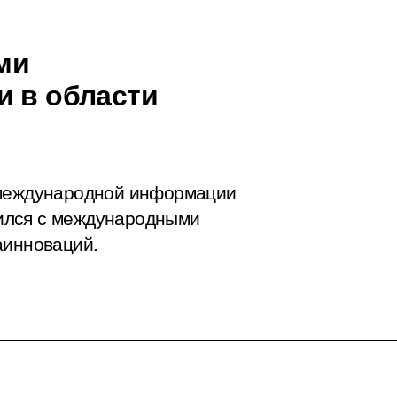
ми
и в области
 международной информации
ился с международными
аинноваций.