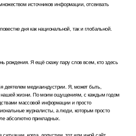
с множеством источников информации, отсеивать
овестке дня как национальной, так и глобальной.
нь рождения. Я ещё скажу пару слов всем, кто здесь
ебя деятелем медиаиндустрии. Я, может быть,
ты нашей жизни. По моим ощущениям, с каждым годом
редствами массовой информации и просто
сиональные журналисты, а люди, которым просто
исле абсолютно прикладных.
 ситуации, когда, допустим, тот или иной сайт