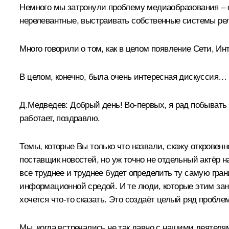
Немного мы затронули проблему медиаобразования – о
нерелевантные, выстраивать собственные системы ре
Много говорили о том, как в целом появление Сети, И
В целом, конечно, была очень интересная дискуссия…
Д.Медведев:
Добрый день! Во‑первых, я рад побывать с
работает, поздравлю.
Темы, которые Вы только что назвали, скажу откровенн
поставщик новостей, но уж точно не отдельный актёр
все труднее и труднее будет определить ту самую гра
информационной средой. И те люди, которые этим зан
хочется что‑то сказать. Это создаёт целый ряд пробл
Мы, когда
встречались
не так давно с нашими деятелями