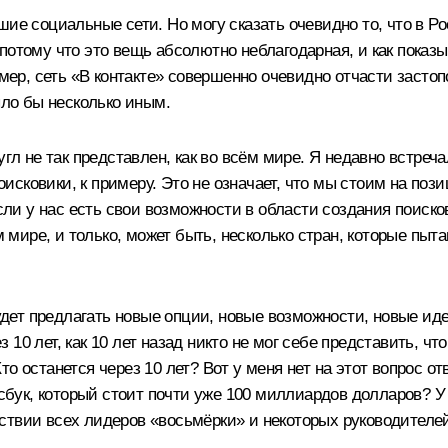
ие социальные сети. Но могу сказать очевидно то, что в Ро
потому что это вещь абсолютно неблагодарная, и как показ
имер, сеть «В контакте» совершенно очевидно отчасти засто
ыло бы несколько иным.
гл не так представлен, как во всём мире. Я недавно встречал
поисковики, к примеру. Это не означает, что мы стоим на по
если у нас есть свои возможности в области создания поиск
м мире, и только, может быть, несколько стран, которые пыт
будет предлагать новые опции, новые возможности, новые иде
0 лет, как 10 лет назад никто не мог себе представить, что
 останется через 10 лет? Вот у меня нет на этот вопрос отв
ук, который стоит почти уже 100 миллиардов долларов? У м
ствии всех лидеров «восьмёрки» и некоторых руководителе