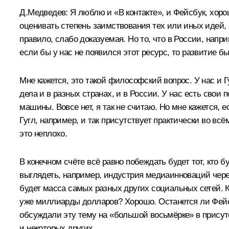
Д.Медведев:
Я люблю и «В контакте», и Фейсбук, хорош
оценивать степень заимствования тех или иных идей, 
правило, слабо доказуемая. Но то, что в России, напр
если бы у нас не появился этот ресурс, то развитие б
Мне кажется, это такой философский вопрос. У нас и Гу
дела и в разных странах, и в России. У нас есть свои 
машины. Вовсе нет, я так не считаю. Но мне кажется, 
Гугл, например, и так присутствует практически во всё
это неплохо.
В конечном счёте всё равно побеждать будет тот, кто 
выглядеть, например, индустрия медиаинноваций через 1
будет масса самых разных других социальных сетей. Кто
уже миллиарды долларов? Хорошо. Останется ли Фейсб
обсуждали эту тему на «большой восьмёрке» в присут
и некоторых других.