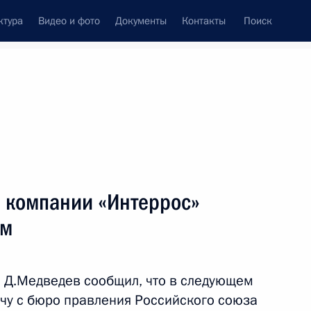
ктура
Видео и фото
Документы
Контакты
Поиск
венный Совет
Совет Безопасности
Комиссии и советы
леграммы
Сведения о Президенте
август, 2008
Встречи с представителями сообществ
м компании «Интеррос»
Пресс-конференции
ым
Интервью
Статьи
а Д.Медведев сообщил, что в следующем
чу с бюро правления Российского союза