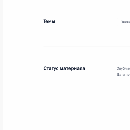
Встреча с Президентом Молдавии
25 августа 2008 года, 13:30
Сочи, Бочаров р
Темы
Экон
24 августа 2008 года, воскресенье
Встреча с Королём Иордании Абдал
24 августа 2008 года, 13:00
Сочи, Бочаров р
Статус материала
Опублик
Дата пу
22 августа 2008 года, пятница
Рабочая встреча с губернатором К
Александром Ткачёвым
22 августа 2008 года, 13:00
Сочи, Бочаров Р