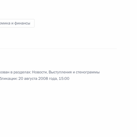
 Владимиром Ворониным
1
учей
омика и финансы
лой II
2
учей
ован в разделах:
Новости
,
Выступления и стенограммы
бликации:
20 августа 2008 года, 15:00
раснодарского края
1
учей