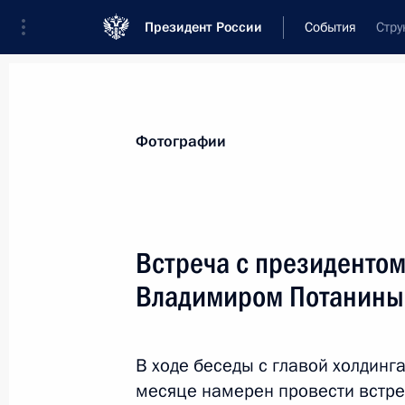
Президент России
События
Стру
Президент
Администрация
Государст
Новости
Стенограммы
Поездки
Те
Фотографии
Рубрикация материалов
Все материалы
Встреча с президенто
Послания Федеральному Собранию
Владимиром Потанин
Заявления по важнейшим вопросам
Совещания, заседания, рабочие встречи
В ходе беседы с главой холдинг
Речи и обращения
месяце намерен провести встре