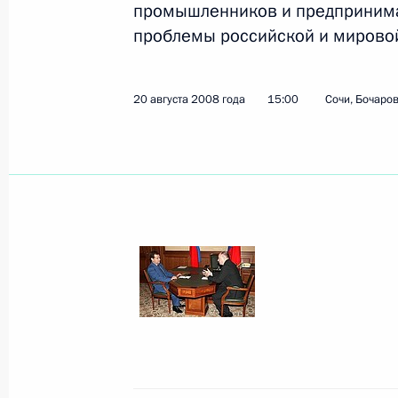
промышленников и предпринимат
проблемы российской и мирово
Показа
20 августа 2008 года
15:00
Сочи, Бочаров
Встреча с Президентом Республики
26 августа 2008 года, 13:20
Сочи, Бочаров р
25 августа 2008 года, понедельник
Россия готова принять любое реше
с НАТО
25 августа 2008 года, 16:00
Сочи, Бочаров р