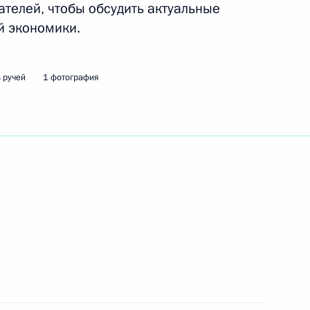
елей, чтобы обсудить актуальные
й экономики.
ть следующие материалы
 ручей
1 фотография
 Дагестан Муху Алиевым
1
учей
ние о будущем сотрудничестве
1
учей