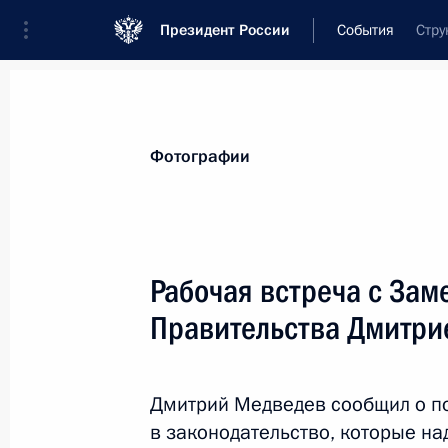
Президент России
События
Стру
Президент
Администрация
Государст
Новости
Стенограммы
Поездки
Те
Фотографии
Рубрикация материалов
Все материалы
Рабочая встреча с Зам
Послания Федеральному Собранию
Правительства Дмитри
Заявления по важнейшим вопросам
Совещания, заседания, рабочие встречи
Дмитрий Медведев сообщил о п
Речи и обращения
в законодательство, которые н