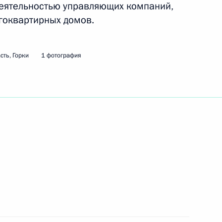
деятельностью управляющих компаний,
гоквартирных домов.
ть следующие материалы
сть, Горки
1 фотография
ийско-китайских переговоров
1
18м
НР Ху Цзиньтао
1
глав государств – членов ШОС
1
10м