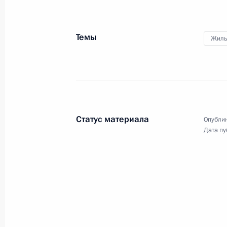
в расширенном составе
15 июня 2011 года, 13:00
Астана
Темы
Жиль
14 июня 2011 года, вторник
Дмитрий Медведев прибыл в Астану
14 июня 2011 года, 17:30
Астана
Статус материала
Опублик
Дата пу
Визит в Узбекистан
14 июня 2011 года, 15:00
Ташкент
13 июня 2011 года, понедельник