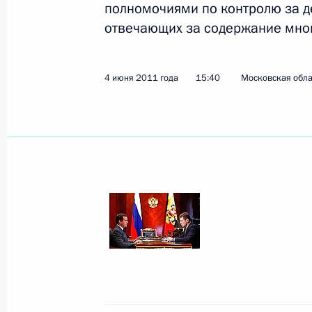
полномочиями по контролю за 
отвечающих за содержание мно
Показа
4 июня 2011 года
15:40
Московская обла
Пресс-конференция по итогам росс
16 июня 2011 года, 16:00
Москва, Кремль
Начало встречи с Председателем К
16 июня 2011 года, 14:00
Москва, Кремль
15 июня 2011 года, среда
Выступление на заседании Совета 