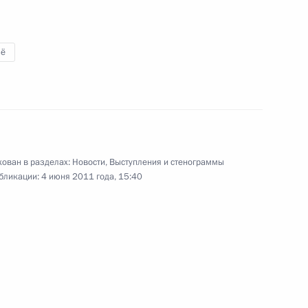
ё
 для участия в саммите ШОС
3
ован в разделах:
Новости
,
Выступления и стенограммы
бликации:
4 июня 2011 года, 15:40
3