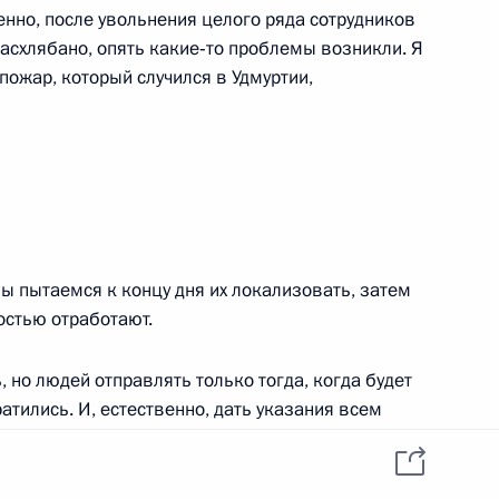
енно, после увольнения целого ряда сотрудников
асхлябано, опять какие‑то проблемы возникли. Я
пожар, который случился в Удмуртии,
 комиссии по нацпроектам,
9
22м
нению
, Горки
ы пытаемся к концу дня их локализовать, затем
остью отработают.
я компании «Газпром»
1
 но людей отправлять только тогда, когда будет
, Горки
атились. И, естественно, дать указания всем
иду МЧС, некоторые другие подразделения),
 с Вами, и чтобы люди, которые живут рядом,
го, как будет понятно, что процедуры