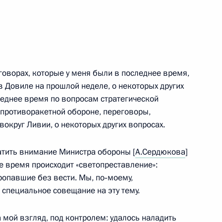
военной организации
2
, Горки
оворах, которые у меня были в последнее время,
в Довиле на прошлой неделе, о некоторых других
леднее время по вопросам стратегической
 противоракетной обороне, переговоры,
телем Председателя
1
округ Ливии, о некоторых других вопросах.
, Горки
атить внимание Министра обороны [
А.Сердюкова
]
нее время происходит «светопреставление»:
ропавшие без вести. Мы, по‑моему,
ы
 специальное совещание на эту тему.
7
а мой взгляд, под контролем: удалось наладить