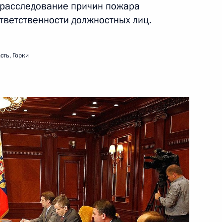
 расследование причин пожара
тветственности должностных лиц.
ть следующие материалы
сть, Горки
 Совета Безопасности
1
, Горки
а Ненашево
6
, Горки