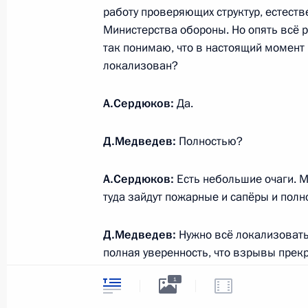
работу проверяющих структур, естеств
Министерства обороны. Но опять всё р
30 мая 2011 года, понедельник
так понимаю, что в настоящий момент 
локализован?
Заседание президиума Госсовета и
посвящённое детскому здравоохра
А.Сердюков:
Да.
30 мая 2011 года, 15:30
Московская область
Д.Медведев:
Полностью?
28 мая 2011 года, суббота
А.Сердюков:
Есть небольшие очаги. М
туда зайдут пожарные и сапёры и полн
Встреча с председателем правлени
Алексеем Миллером
Д.Медведев:
Нужно всё локализовать,
28 мая 2011 года, 16:00
Московская область
полная уверенность, что взрывы прекр
структурам (в данном случае имею в в
1
чтобы они работали в тесном контакте
возвращались в свои селения после то