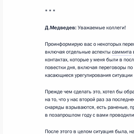
* * *
Совещание по вопросам развития 
Д.Медведев:
Уважаемые коллеги!
Российской Федерации
31 мая 2011 года, 18:00
Московская область
Проинформирую вас о некоторых перег
включая отдельные аспекты
саммита
контактах, которые у меня были в пос
повестки дня, включая переговоры по
Рабочая встреча с Первым замести
касающиеся урегулирования ситуации в
Правительства Виктором Зубковым
31 мая 2011 года, 17:00
Московская область
Прежде чем сделать это, хотел бы обр
на то, что у нас второй раз за послед
снаряды взрываются, есть раненые, п
Российско-монгольские переговор
в позапрошлом году с вами проводили
31 мая 2011 года, 14:00
Москва, Кремль
После этого в целом ситуация была, н