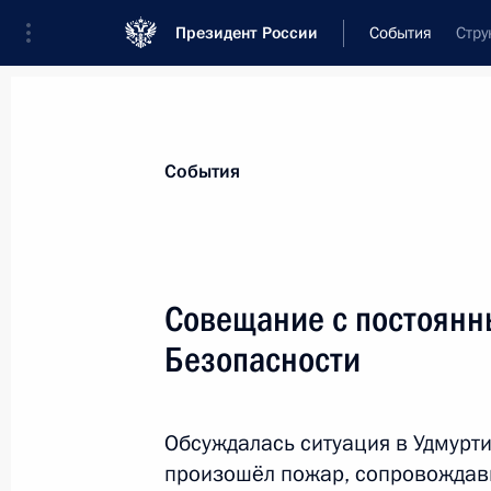
Президент России
События
Стру
Президент
Администрация
Государст
Новости
Стенограммы
Поездки
Те
События
Рубрикация материалов
Все материалы
Совещание с постоянн
Послания Федеральному Собранию
Безопасности
Заявления по важнейшим вопросам
Совещания, заседания, рабочие встречи
Обсуждалась ситуация в Удмурт
Речи и обращения
произошёл пожар, сопровождав