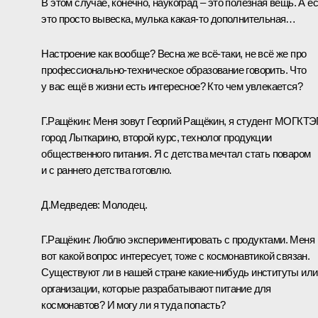
В этом случае, конечно, наукоград – это полезная вещь. А е
это просто вывеска, мулька какая‑то дополнительная…
Настроение как вообще? Весна же всё‑таки, не всё же про
профессионально-техническое образование говорить. Что
у вас ещё в жизни есть интересное? Кто чем увлекается?
Г.Ращёкин:
Меня зовут Георгий Ращёкин, я студент МОГКТЭ
город Лыткарино, второй курс, технолог продукции
общественного питания. Я с детства мечтал стать поваром
и с раннего детства готовлю.
Д.Медведев:
Молодец.
Г.Ращёкин:
Люблю экспериментировать с продуктами. Меня
вот какой вопрос интересует, тоже с космонавтикой связан.
Существуют ли в нашей стране какие‑нибудь институты или
организации, которые разрабатывают питание для
космонавтов? И могу ли я туда попасть?