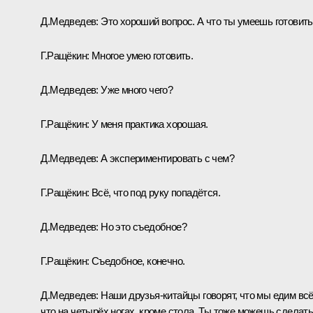
Д.Медведев:
Это хороший вопрос. А что ты умеешь готовит
Г.Ращёкин:
Многое умею готовить.
Д.Медведев:
Уже много чего?
Г.Ращёкин:
У меня практика хорошая.
Д.Медведев:
А экспериментировать с чем?
Г.Ращёкин:
Всё, что под руку попадётся.
Д.Медведев:
Но это съедобное?
Г.Ращёкин:
Съедобное, конечно.
Д.Медведев:
Наши друзья-китайцы говорят, что мы едим всё
что на четырёх ногах, кроме стола. Ты тоже можешь сделат