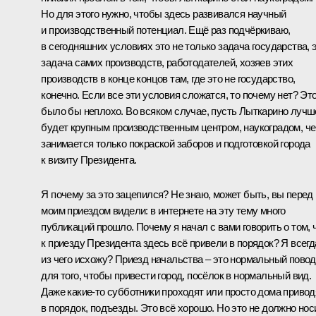
Но для этого нужно, чтобы здесь развивался научный
и производственный потенциал. Ещё раз подчёркиваю,
в сегодняшних условиях это не только задача государства, 
задача самих производств, работодателей, хозяев этих
производств в конце концов там, где это не государство,
конечно. Если все эти условия сложатся, то почему нет? Эт
было бы неплохо. Во всяком случае, пусть Лыткарино лучш
будет крупным производственным центром, наукоградом, ч
занимается только покраской заборов и подготовкой города
к визиту Президента.
Я почему за это зацепился? Не знаю, может быть, вы перед
моим приездом видели: в интернете на эту тему много
публикаций прошло. Почему я начал с вами говорить о том, 
к приезду Президента здесь всё привели в порядок? Я всегд
из чего исхожу? Приезд начальства – это нормальный повод
для того, чтобы привести город, посёлок в нормальный вид.
Даже какие‑то субботники проходят или просто дома привод
в порядок, подъезды. Это всё хорошо. Но это не должно нос