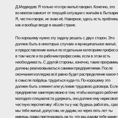
Д.Медведев:
Я только что про жильё говорил. Конечно, это
во многом зависит от текущей ситуации с жильём в Лыткари
Я, честно говоря, не знаю её. Наверное, здесь есть проблем
как и вообще везде в нашей стране.
По‑хорошему нужно эту задачу решать с двух сторон. Это
должно быть в некоторых случаях и муниципальное жильё,
и предоставление жилья по отдельным категориям професс
в том числе и по рабочим профессиям, если в этом есть
необходимость. С другой стороны, конечно, такие программ
должны реализовываться самими предприятиями. После
окончания колледжа всё равно будет распределение какое‑т
в смысле пойдёшь трудиться куда‑то. По‑хорошему это
должен быть элемент или условие трудового договора. Есл
предприятие заинтересовано в том, чтобы молодого рабочег
молодого специалиста удержать, оно должно ему нарисоват
честную перспективу: «Если ты у нас будешь работать, сра
мы тебе жильё, допустим, не дадим, но через пять лет ты
имеешь право претендовать на то, что мы дадим тебе какие‑