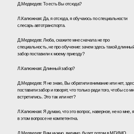
Д.Медведев:
То есть Вы отсюда?
Л.Калюжная:
Да, я отсюда, я обучаюсь по специальности
слесарь автотранспорта.
Д.Медведев:
Люба, скажите мне сначала не про
специальность, не про обучение: зачем здесь такой длинны
забор поставили к моему приезду?
Л.Калюжная:
Длинный забор?
Д.Медведев:
Я не знаю, Вы обратили внимание или нет, зде
поставили забор и говорят, что только ради того, чтобы со м
встретились. Это так или нет?
Л.Калюжная:
Я думаю, что это вопрос, наверное, не ко мне, 
в этом вопросе не компетентна.
Д.Медведев:
Вам нужно, видимо, будет потом в МГИМО