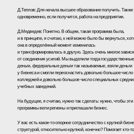
Д.Теплов:
Для начала высшее образование получить. Также
одновременно, если получится, работа на предприятии.
Д.Медведев:
Понятно. В общем, такая программа была,
и в принципе, я считаю, к ней можно было бы вернуться, хот
она в определённый момент изменилась
и трансформировалась в другую. Здесь очень многое зависи
от соединения усилий. Мы выделили тогда государственны
деньги, федеральные деньги так называемые, взяли деньги
у бизнеса и смогли переоснастить довольно большое число
колледжей и довольно большое число специальных средни
учебных заведений.
На будущее, я считаю, нужно так сделать: нужно, чтобы эти
программы вели регионы и приглашали бизнес.
У вас есть какое‑то опорное сотрудничество с крупной бизне
структурой, относительно крупной, конечно? Помогает кто‑т