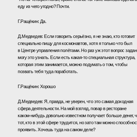
еду из чего угодно? Почти.
Г.Ращёкин:
Да.
Д.Медведев:
Если говорить серьёзно, я не знаю, кто готовит
специально пищу для космонавтов, хотя я только что был
в Центре управления полётами. Но раз уж этот вопрос задан,
могу это узнать. Если есть какая‑то специальная структура,
которая этим занимается, можно подумать о том, чтобы
позвать тебя туда поработать.
Г.Ращёкин:
Хорошо
Д.Медведев:
Я, правда, не уверен, что это самая доходная
сфера деятельности. На мой взгляд, повар в ресторане
каком‑нибудь довольно известном получает больше денег, 
тот, кто в этой сфере трудится, но зато там можно способнос
проявить. Хочешь туда на самом деле?