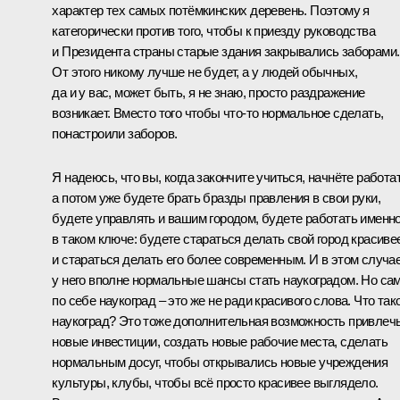
характер тех самых потёмкинских деревень. Поэтому я
категорически против того, чтобы к приезду руководства
и Президента страны старые здания закрывались заборами.
От этого никому лучше не будет, а у людей обычных,
да и у вас, может быть, я не знаю, просто раздражение
возникает. Вместо того чтобы что‑то нормальное сделать,
понастроили заборов.
Я надеюсь, что вы, когда закончите учиться, начнёте работат
а потом уже будете брать бразды правления в свои руки,
будете управлять и вашим городом, будете работать именн
в таком ключе: будете стараться делать свой город красиве
и стараться делать его более современным. И в этом случа
у него вполне нормальные шансы стать наукоградом. Но са
по себе наукоград – это же не ради красивого слова. Что так
наукоград? Это тоже дополнительная возможность привлеч
новые инвестиции, создать новые рабочие места, сделать
нормальным досуг, чтобы открывались новые учреждения
культуры, клубы, чтобы всё просто красивее выглядело.