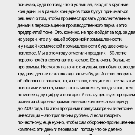
понимаю, судя по тому, что я услышал, входит в крупные
концерны, и в рамках концернов тоже будут приниматься
решения о том, чтобы проинвестировать дополнительные
деньги в переоснащение производственного парка и этих
предприятий тоже. Это, конечно, не произойдёт за год, за два
но уверен, что и у нашей оборонной промышленности,
и у нашей космической промышленности будущее очень
неплохое. Мы в этом году отметили праздник – 50-летие
первого полёта космонавта в космос. Есть очень большие
программы. Несмотря на то что ситуация, как обычно, всегда
трудная, деньги в это вкладываться будут. А если говорить
об оборонных заказах, то, я не знаю, следите вы все за таки
новостями или нет, может, это слишком скучно для вас, тем
не менее одну цифру я повторю. У нас существует програм
развития оборонно-промышленного комплекса на период
до 2020 года. По этой программе предусмотрены гигантские
инвестиции – это триллионы рублей. И если говорить
по‑честному, ещё нужно, чтобы сам оборонно-промышленн
комплекс эти деньги переварил, потому что он далеко