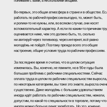
понимаем с вами, а несколькими вещами.
Во‑первых, это общая атмосфера в стране и в обществе. Ес
работать по рабочей профессии выгодно, то, может быть,
и ролики‑то не нужны, или, во всяком случае, они носят
вспомогательный характер. А если по каким‑то причинам тр
оценивается ниже, чем это должно быть, то, сколько
ни агитируй через телевизор, через интернет, всё равно
молодёжь не пойдёт. Поэтому прежде всего это общее
настроение, общие условия труда по рабочим профессиям.
За последнее время я считаю, что в целом ситуация
изменилась. Вы, конечно, не помните, но в 90-е годы была
большая проблема с рабочими специальностями. Сейчас
оплата труда в целом по рабочим специальностям выросла,
по некоторым категориям, вы тоже это знаете, выросла очен
существенно. Даже молодёжь с б
о
льшим удовольствием
иногда идёт работать по рабочим специальностям, нежели,
допустим, по какой‑то специальности в торговле, потому что
иногда можно больше денег заработать. Но это, конечно,