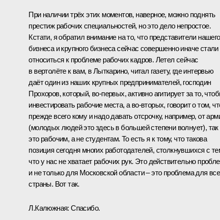
При наличии трёх этих моментов, наверное, можно поднять
престиж рабочих специальностей, но это дело непростое.
Кстати, я обратил внимание на то, что представители нашег
бизнеса и крупного бизнеса сейчас совершенно иначе стали
относиться к проблеме рабочих кадров. Летел сейчас
в вертолёте к вам, в Лыткарино, читал газету, где интервью
даёт один из наших крупных предпринимателей, господин
Прохоров, который, во‑первых, активно агитирует за то, что
инвестировать рабочие места, а во‑вторых, говорит о том, чт
прежде всего кому и надо давать отсрочку, например, от арм
(молодых людей это здесь в большей степени волнует), так
это рабочим, а не студентам. То есть я к тому, что такова
позиция сегодня многих работодателей, столкнувшихся с те
что у нас не хватает рабочих рук. Это действительно пробл
и не только для Московской области – это проблема для вс
страны. Вот так.
Л.Калюжная:
Спасибо.