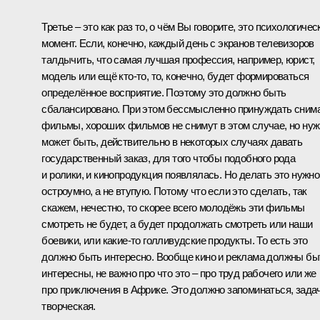
Третье – это как раз то, о чём Вы говорите, это психологичес
момент. Если, конечно, каждый день с экранов телевизоров
талдычить, что самая лучшая профессия, например, юрист,
модель или ещё кто‑то, то, конечно, будет формироваться
определённое восприятие. Поэтому это должно быть
сбалансировано. При этом бессмысленно принуждать сним
фильмы, хороших фильмов не снимут в этом случае, но нуж
может быть, действительно в некоторых случаях давать
государственный заказ, для того чтобы подобного рода
и ролики, и кинопродукция появлялась. Но делать это нужно
остроумно, а не втупую. Потому что если это сделать, так
скажем, нечестно, то скорее всего молодёжь эти фильмы
смотреть не будет, а будет продолжать смотреть или наши
боевики, или какие‑то голливудские продукты. То есть это
должно быть интересно. Вообще кино и реклама должны бы
интересны, не важно про что это – про труд рабочего или же
про приключения в Африке. Это должно запоминаться, зада
творческая.