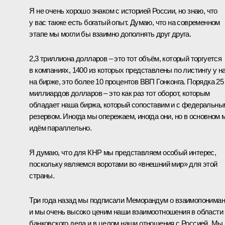
Я не очень хорошо знаком с историей России, но знаю, что
у вас также есть богатый опыт. Думаю, что на современном
этапе мы могли бы взаимно дополнять друг друга.
2,3 триллиона долларов – это тот объём, который торгуется
в компаниях, 1400 из которых представлены по листингу у н
на бирже, это более 10 процентов ВВП Гонконга. Порядка 25
миллиардов долларов – это как раз тот оборот, которым
обладает наша биржа, который сопоставим и с федеральны
резервом. Иногда мы опережаем, иногда они, но в основном 
идём параллельно.
Я думаю, что для КНР мы представляем особый интерес,
поскольку являемся воротами во «внешний мир» для этой
страны.
Три года назад мы подписали Меморандум о взаимопониман
и мы очень высоко ценим наши взаимоотношения в области
банковского дела и в целом наши отношения с Россией. Мы