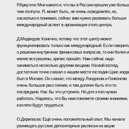
Р.Аркулли
: Мне кажется, что вы в России прошли уже больш
чем полпути. Я, может быть, не очень осведомлён, но,
насколько я понимаю, сейчас вам нужно развивать больше
международный аспект в организации этого центра.
Д.Медведев:
Конечно, потому что этот центр может
функционировать только как международный. Если говорит
о решении внутренних финансовых вопросов, то они более 
менее все решены, кризис прошёл. Нам сейчас надо
заниматься несколько другими вещами. На мой взгляд,
достаточно точно сказал о нашем месте господин Цанг, когда
был в Москве. Он сказал, что между Лондоном и Гонконгом
очень большое расстояние, и там должен быть кто‑то
посередине. Нас бы это устроило. Но для этого нужно
работать. Надеюсь, что Вы нам поможете своими знаниями,
коллеги будут трудиться.
О.Дерипаска:
Ещё очень положительный опыт. Мы начали
размещать русские депозитарные расписки на акции