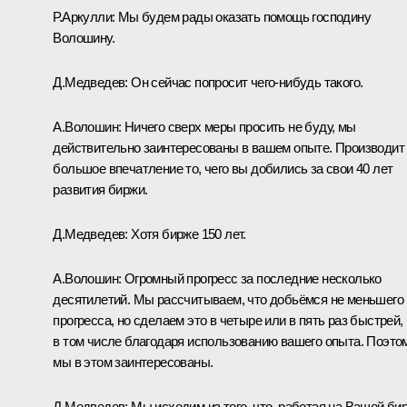
Р.Аркулли
: Мы будем рады оказать помощь господину
Волошину.
Д.Медведев:
Он сейчас попросит чего‑нибудь такого.
А.Волошин:
Ничего сверх меры просить не буду, мы
действительно заинтересованы в вашем опыте. Производит
большое впечатление то, чего вы добились за свои 40 лет
развития биржи.
Д.Медведев:
Хотя бирже 150 лет.
А.Волошин:
Огромный прогресс за последние несколько
десятилетий. Мы рассчитываем, что добьёмся не меньшего
прогресса, но сделаем это в четыре или в пять раз быстрей,
в том числе благодаря использованию вашего опыта. Поэто
мы в этом заинтересованы.
Д.Медведев:
Мы исходим из того, что, работая на Вашей би