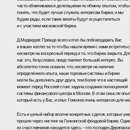
часто обмениваемся делегациями по обмену опытом, чтобы
понять, что будет лучше служить интересам биржи, и мы
будем рады, если такие визиты будут осуществляться
и с участием московской биржи.
Д.Медведев:
Прежде всего хотел бы поблагодарить Вас
и ваших коллег за то что Вы нашли время с нами встретитьс
несмотря на воскресный период и то, что биржа закрыта. Дл
нас это, безусловно, представляет большой интерес. Вы
абсолютно точно сказали, что, несмотря на наличие
определённого опыта, наши торговые системы и биржи
могли бы дополнять друг друга, тем более что в настоящий
момент перед Россией стоит задача создания полноценной
системы финансового центра в Москве. В этом смысле опыт
который есть у Вас, и опыт Гонконга очень интересен для нас
Есть и целый набор вполне конкретных сделок, которые уж
прошли через листинг на Гонконгской фондовой бирже. Оди
из счастливчиков находится здесь – это господин Дерипаска