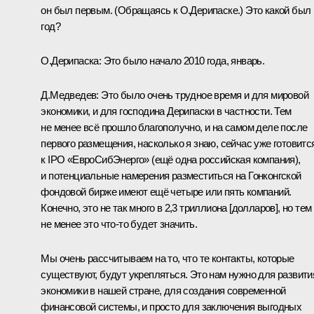
он был первым.
(Обращаясь к О.Дерипаске.)
Это какой был
год?
О.Дерипаска
:
Это было начало 2010 года, январь.
Д.Медведев:
Это было очень трудное время и для мировой
экономики, и для господина Дерипаски в частности. Тем
не менее всё прошло благополучно, и на самом деле после
первого размещения, насколько я знаю, сейчас уже готовитс
к IPO «ЕвроСибЭнерго» (ещё одна российская компания),
и потенциальные намерения разместиться на Гонконгской
фондовой бирже имеют ещё четыре или пять компаний.
Конечно, это не так много в 2,3 триллиона [долларов], но тем
не менее это что‑то будет значить.
Мы очень рассчитываем на то, что те контакты, которые
существуют, будут укрепляться. Это нам нужно для развити
экономики в нашей стране, для создания современной
финансовой системы, и просто для заключения выгодных