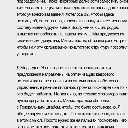
подразделений. Также некоторые должности заместить очен
тяжело даже специалистами сержантского звена, даже посл
этого учебного заведения. Хотелось бы, чтобы здесь
не в ущерб, естественно, количественному и качественному
составу именно других видов Вооружённых Сил, родов,
а именно попробовать на нашем полку… Мы предложения
свои внесём, допустим, Министерство обороны рассмотрит,
чтобы нам эту организационно-штатную структуру позволил
утвердить.
Д.Медведев:
Я не возражаю, естественно, если эти
предложения направлены на оптимизацию кадрового
потенциала вашего полка и на оптимизацию собственно
управления, в режиме пилотного проекта посмотреть на то, к
это будет работать. Но, конечно, по технике этого мероприя
нужно проработать это с Министерством обороны,
с Генеральным штабом, чтобы это было состыковано. Я
общее поручение готов дать. Посмотрите, конечно, есть ли
в этом смысл. Просто нужно же на пальцах посмотреть, что
это такое, что предлагается, какие должности какими