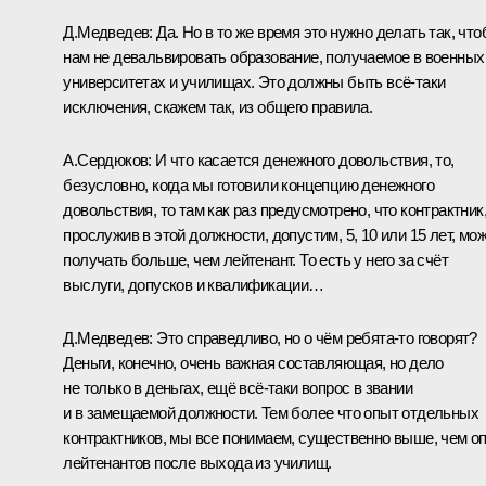
Д.Медведев:
Да. Но в то же время это нужно делать так, чт
нам не девальвировать образование, получаемое в военных
университетах и училищах. Это должны быть всё‑таки
исключения, скажем так, из общего правила.
А.Сердюков:
И что касается денежного довольствия, то,
безусловно, когда мы готовили концепцию денежного
довольствия, то там как раз предусмотрено, что контрактник
прослужив в этой должности, допустим, 5, 10 или 15 лет, мо
получать больше, чем лейтенант. То есть у него за счёт
выслуги, допусков и квалификации…
Д.Медведев:
Это справедливо, но о чём ребята‑то говорят?
Деньги, конечно, очень важная составляющая, но дело
не только в деньгах, ещё всё‑таки вопрос в звании
и в замещаемой должности. Тем более что опыт отдельных
контрактников, мы все понимаем, существенно выше, чем о
лейтенантов после выхода из училищ.