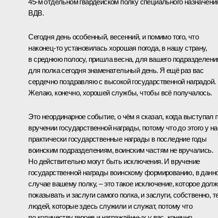
45-м отдельном гвардейском полку специального назначени
ВДВ.
Сегодня день особенный, весенний, и помимо того, что
наконец‑то установилась хорошая погода, в нашу страну,
в среднюю полосу, пришла весна, для вашего подразделени
для полка сегодня знаменательный день. Я ещё раз вас
сердечно поздравляю с высокой государственной наградой.
Желаю, конечно, хорошей службы, чтобы всё получалось.
Это неординарное событие, о чём я сказал, когда выступал 
вручении государственной награды, потому что до этого у на
практически государственные награды в последние годы
воинским подразделениям, воинским частям не вручались.
Но действительно могут быть исключения. И вручение
государственной награды воинскому формированию, в данн
случае вашему полку, – это такое исключение, которое дол
показывать и заслуги самого полка, и заслуги, собственно, т
людей, которые здесь служили и служат, потому что
по количеству героев и награждённых у вас, конечно,