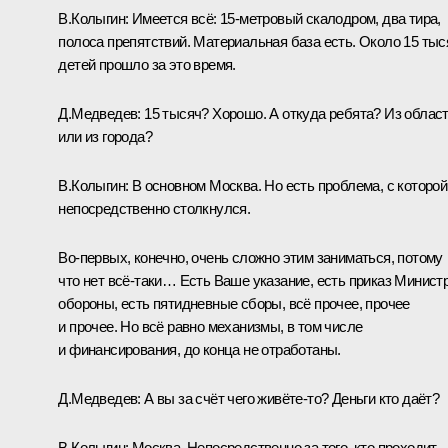
В.Колыгин:
Имеется всё: 15-метровый скалодром, два тира,
полоса препятствий. Материальная база есть. Около 15 тыс
детей прошло за это время.
Д.Медведев:
15 тысяч? Хорошо. А откуда ребята? Из облас
или из города?
В.Колыгин:
В основном Москва. Но есть проблема, с которой
непосредственно столкнулся.
Во‑первых, конечно, очень сложно этим заниматься, потому
что нет всё‑таки… Есть Ваше указание, есть приказ Минист
обороны, есть пятидневные сборы, всё прочее, прочее
и прочее. Но всё равно механизмы, в том числе
и финансирования, до конца не отработаны.
Д.Медведев:
А вы за счёт чего живёте‑то? Деньги кто даёт?
В.Колыгин:
Москва. Непосредственно за того, кто проходит