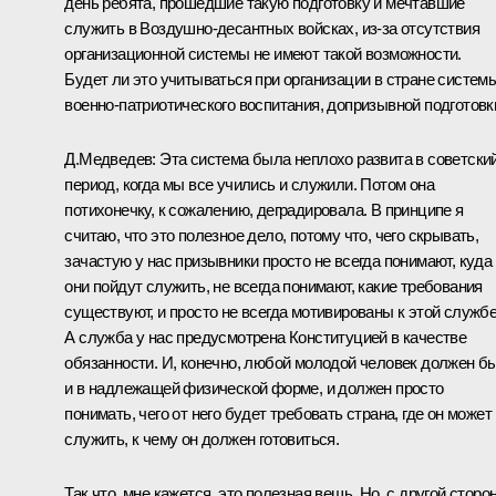
день ребята, прошедшие такую подготовку и мечтавшие
служить в Воздушно-десантных войсках, из‑за отсутствия
организационной системы не имеют такой возможности.
Будет ли это учитываться при организации в стране систем
военно-патриотического воспитания, допризывной подготовк
Д.Медведев:
Эта система была неплохо развита в советски
период, когда мы все учились и служили. Потом она
потихонечку, к сожалению, деградировала. В принципе я
считаю, что это полезное дело, потому что, чего скрывать,
зачастую у нас призывники просто не всегда понимают, куда
они пойдут служить, не всегда понимают, какие требования
существуют, и просто не всегда мотивированы к этой службе
А служба у нас предусмотрена Конституцией в качестве
обязанности. И, конечно, любой молодой человек должен б
и в надлежащей физической форме, и должен просто
понимать, чего от него будет требовать страна, где он может
служить, к чему он должен готовиться.
Так что, мне кажется, это полезная вещь. Но, с другой сторо