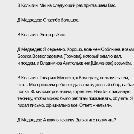
В.Колыгин:
Мы на следующий раз приглашаем Вас.
Д.Медведев:
Спасибо большое.
В.Колыгин:
Это серьёзно.
Д.Медведев:
Я серьёзно. Хорошо, возьмём Собянина, возь
Бориса Всеволодовича [Громова]
, который землю дал,
и поедем, и Владимира Анатольевича [Шаманова] возьмём.
В.Колыгин:
Товарищ Министр, к Вам сразу, пользуясь тем,
что… Мы привозим ребят сюда на пятидневный сбор, на ба
полка, 80 километров ездим, стреляем. Нам бы списанную
технику, чтобы можно было ребятам показывать, обучать. Я
писал письмо, официально всё. Ответ: «нельзя».
Д.Медведев:
А какую технику Вы хотите получить?