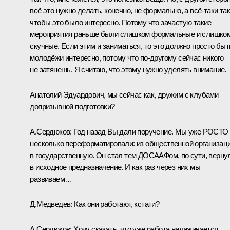
всё это нужно делать, конечно, не формально, а всё‑таки так
чтобы это было интересно. Потому что зачастую такие
мероприятия раньше были слишком формальные и слишко
скучные. Если этим и заниматься, то это должно просто быт
молодёжи интересно, потому что по‑другому сейчас никого
не затянешь. Я считаю, что этому нужно уделять внимание.
Анатолий Эдуардович, мы сейчас как, дружим с клубами
допризывной подготовки?
А.Сердюков
:
Год назад Вы дали поручение. Мы уже РОСТО
несколько переформатировали: из общественной организац
в государственную. Он стал тем ДОСААФом, по сути, верну
в исходное предназначение. И как раз через них мы
развиваем…
Д.Медведев:
Как они работают, кстати?
А.Сердюков:
Хочу сказать, что уже работа налаживается.