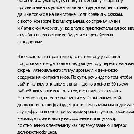
останется служить, будут получать хорошую зарплату
применительно к условиям оплаты труда в нашей стране,
да и не только в нашей стране. Если сравнить, скажем,
с восточноевропейскими странами, со странами Азии
и Латинской Америки, у нас вполне привлекательная военна
служба, она сопоставима будет и с европейскими
стандартами.
Что касается контрактников, то в этом году у нас идёт
подготовка к тому, чтобы в следующем году перейти на нов
формы материального стимулирования и денежного
содержания контрактников. По сути, речь идёт о том, чтобы
выйти на новую планку оплаты – где‑то в районе 30 тысяч
рублей, как я понимаю, для тех, кто начинает служить.
Естественно, по мере выслуги и с учётом занимаемой
должности эта цифра будет расти. Тем самым мы поднима
эту цифру на вполне приемлемый уровень уже по российск
меркам, в то же время у нас сохраняется ещё зазор
по отношению к лейтенанту как первому званию и первой
должности офицера.