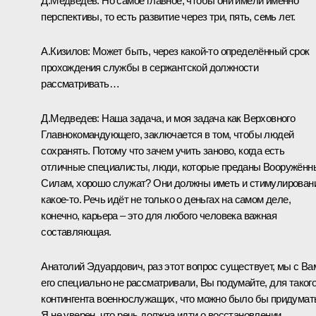
Д.Медведев:
Но самое главное, чтобы они имели именно
перспективы, то есть развитие через три, пять, семь лет.
А.Кизилов:
Может быть, через какой‑то определённый срок
прохождения службы в сержантской должности
рассматривать…
Д.Медведев:
Наша задача, и моя задача как Верховного
Главнокомандующего, заключается в том, чтобы людей
сохранять. Потому что зачем учить заново, когда есть
отличные специалисты, люди, которые преданы Вооружён
Силам, хорошо служат? Они должны иметь и стимулирован
какое‑то. Речь идёт не только о деньгах на самом деле,
конечно, карьера – это для любого человека важная
составляющая.
Анатолий Эдуардович, раз этот вопрос существует, мы с Ва
его специально не рассматривали, Вы подумайте, для таког
контингента военнослужащих, что можно было бы придумат
Я не уверен, что речь должна идти о восстановлении