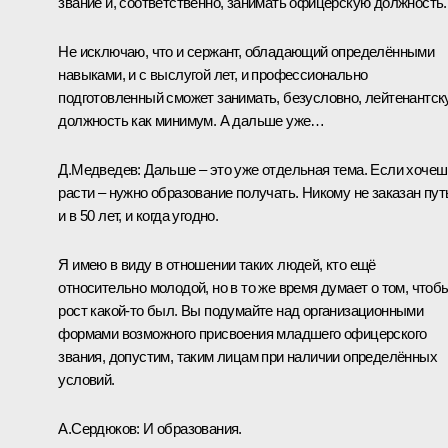
звание и, соответственно, занимать офицерскую должность.
Не исключаю, что и сержант, обладающий определёнными
навыками, и с выслугой лет, и профессионально
подготовленный сможет занимать, безусловно, лейтенантс
должность как минимум. А дальше уже…
Д.Медведев:
Дальше – это уже отдельная тема. Если хочеш
расти – нужно образование получать. Никому не заказан пут
и в 50 лет, и когда угодно.
Я имею в виду в отношении таких людей, кто ещё
относительно молодой, но в то же время думает о том, чтоб
рост какой‑то был. Вы подумайте над организационными
формами возможного присвоения младшего офицерского
звания, допустим, таким лицам при наличии определённых
условий.
А.Сердюков:
И образования.