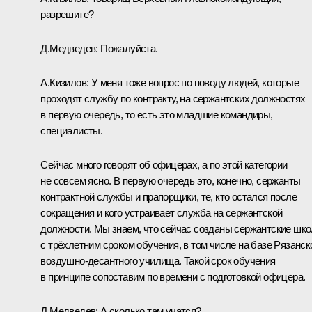
разрешите?
Д.Медведев:
Пожалуйста.
А.Кизилов:
У меня тоже вопрос по поводу людей, которые
проходят службу по контракту, на сержантских должностях
в первую очередь, то есть это младшие командиры,
специалисты.
Сейчас много говорят об офицерах, а по этой категории
не совсем ясно. В первую очередь это, конечно, сержанты
контрактной службы и прапорщики, те, кто остался после
сокращения и кого устраивает служба на сержантской
должности. Мы знаем, что сейчас созданы сержантские шк
с трёхлетним сроком обучения, в том числе на базе Рязанск
воздушно-десантного училища. Такой срок обучения
в принципе сопоставим по времени с подготовкой офицера.
Д.Медведев:
А сколько там учатся?