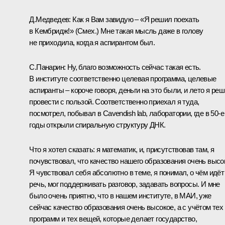
Д.Медведев:
Как я Вам завидую – «Я решил поехать
в Кембридж!»
(Смех.)
Мне такая мысль даже в голову
не приходила, когда я аспирантом был.
С.Панарин:
Ну, благо возможность сейчас такая есть.
В институте соответственно целевая программа, целевые
аспиранты – короче говоря, деньги на это были, и лето я ре
провести с пользой. Соответственно приехал я туда,
посмотрел, побывал в Cavendish lab, лаборатории, где в 50-е
годы открыли спиральную структуру ДНК.
Что я хотел сказать: я математик, и, присутствовав там, я
почувствовал, что качество нашего образования очень высо
Я чувствовал себя абсолютно в теме, я понимал, о чём идёт
речь, мог поддерживать разговор, задавать вопросы. И мне
было очень приятно, что в нашем институте, в МАИ, уже
сейчас качество образования очень высокое, а с учётом тех
программ и тех вещей, которые делает государство,