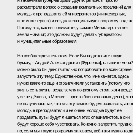
и заканчивая губернаторами других регионов, просто
рассмотрели вопрос о создании компактных поселений для
молодых преподавателей университетов (и инженерных,
и не инженерных) и создали специальную программу под это
Потому что, как вы понимаете, у самого Министерства нет
земли – значит, это должны будут делать губернаторы
и муниципальные образования.
Но вообще идея неплохая. Если Вы подготовите такую
бумагу, – Андрей Александрович [Фурсенко], слышите меня?
можно было бы действительно попробовать по всей стране
запустить эту тему. Единственное, что, мне кажется, здесь
нужно какие‑то ещё и ограничители установить (потому что
жизнь есть жизнь, везде земля по‑разному стоит, хотя везде
уже не дёшево, в Москве – просто баснословных денег), чт
не получилось так, что мы эту землю будем раздавать, а по
молодые преподаватели и не очень молодые будут её
продавать, вузы будут лишаться этих специалистов, а они
будут хорошо себя чувствовать. Конечно, запретить трудно,
но, если мы такую программу затеваем, всё‑таки нужно тогд