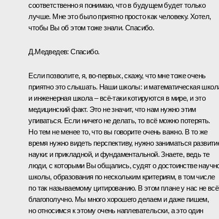
соответственно я понимаю, что в будущем будет только
лучше. Мне это было приятно просто как человеку. Хотел,
чтобы Вы об этом тоже знали. Спасибо.
Д.Медведев:
Спасибо.
Если позволите, я, во‑первых, скажу, что мне тоже очень
приятно это слышать. Наши школы: и математическая школ
и инженерная школа – всё‑таки котируются в мире, и это
медицинский факт. Это не значит, что нам нужно этим
упиваться. Если ничего не делать, то всё можно потерять.
Но тем не менее то, что вы говорите очень важно. В то же
время нужно видеть перспективу, нужно заниматься развити
науки: и прикладной, и фундаментальной. Знаете, ведь те
люди, с которыми Вы общались, судят о достоинстве научн
школы, образования по нескольким критериям, в том числе
по так называемому цитированию. В этом плане у нас не всё
благополучно. Мы много хорошего делаем и даже пишем,
но относимся к этому очень наплевательски, а это один