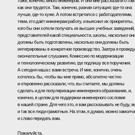
тоже, конечно, много инженеров. И они мне рассказали о том
как они трудятся. Там, конечно, разная ситуация: где‑то она
лучше, где‑то хуже. А потом встретился с
работодателями
,
теми, кто даёт инженерам работу, и выяснил их приоритеты,
кого бы они хотели получать из высших учебных заведений,
представителей какой специальности, школы, насколько он
должны быть подготовлены, насколько они должны быть
интегрированы в конкретное производство. Завтра я провед
окончательные слушания, Комиссию по модернизации
и технологическому развитию, где подпишу все поручения.
А сегодня наша с вами встреча. И мне, конечно, очень
хотелось бы, чтобы вы мне прямо, абсолютно честно
и откровенно рассказали, что, вы считаете, мы должны
сделать и для популяризации инженерного образования, и,
конечно, в целом для поддержки инженерного сословия
в нашей стране. Для чего это, я вам рассказывать не буду, в
и так все люди грамотные. На этом, я думаю, можно замолч
и слово передать вам.
Пожалуйста.