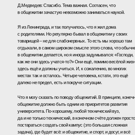
Д.Медведев:
Спасибо. Тема важная. Согласен, что
в общежитии зачастую невозможно заниматься наукой.
Я из Ленинграда, и так получилось, что я жил дома
с родителями. Но регулярно бывал в общежитии у своих
товарищей – не для слабонервных. То есть мы хорошо там
отдыхали, в самом широком смысле этого слова, что обычн
в общежитии делается, но я иногда задумывался: «Господи,
как же они здесь учатся‑то?» Они ещё, помимо весёлой жизн
здесь ещё и должны учиться. И, к сожалению, во многих
местах так и осталось. Четыре человека, кстати, это ещё
далеко не предел, есть и покруче ситуации.
Что я могу сказать по поводу общежитий. В принципе, конечн
общежитие должно быть одним из приоритетов развития
университета. По‑хорошему, любой технический вуз,
да и не только технический, в конечном счёте должен прост
постараться создать свой кампус (это большая сложная
задача), где будет всё: и общежитие, и спорт, и досуг, и всё