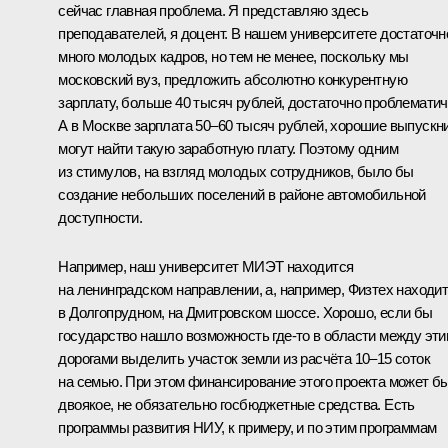
сейчас главная проблема. Я представляю здесь
преподавателей, я доцент. В нашем университете достаточн
много молодых кадров, но тем не менее, поскольку мы
московский вуз, предложить абсолютно конкурентную
зарплату, больше 40 тысяч рублей, достаточно проблематич
А в Москве зарплата 50–60 тысяч рублей, хорошие выпускн
могут найти такую заработную плату. Поэтому одним
из стимулов, на взгляд молодых сотрудников, было бы
создание небольших поселений в районе автомобильной
доступности.
Например, наш университет МИЭТ находится
на ленинградском направлении, а, например, Физтех находи
в Долгопрудном, на Дмитровском шоссе. Хорошо, если бы
государство нашло возможность где‑то в области между эт
дорогами выделить участок земли из расчёта 10–15 соток
на семью. При этом финансирование этого проекта может б
двоякое, не обязательно госбюджетные средства. Есть
программы развития НИУ, к примеру, и по этим программам