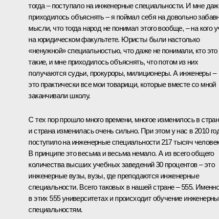
тогда – поступало на инженерные специальности. И мне даж
приходилось объяснять – я поймал себя на довольно забав
мысли, что тогда народ не понимал этого вообще, – на кого у
на юридическом факультете. Юристы были настолько
«ненужной» специальностью, что даже не понимали, кто это
такие, и мне приходилось объяснять, что потом из них
получаются судьи, прокуроры, милиционеры. А инженеры –
это практически все мои товарищи, которые вместе со мной
заканчивали школу.
С тех пор прошло много времени, многое изменилось в стран
и страна изменилась очень сильно. При этом у нас в 2010 го
поступило на инженерные специальности 217 тысяч человек
В принципе это весьма и весьма немало. А из всего общего
количества высших учебных заведений 30 процентов – это
инженерные вузы, вузы, где преподаются инженерные
специальности. Всего таковых в нашей стране – 555. Именн
в этих 555 университетах и происходит обучение инженерн
специальностям.