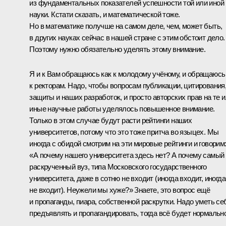
из фундаментальных показателей успешности той или иной
науки. Кстати сказать, и математической тоже.
Но в математике получше на самом деле, чем, может быть,
в других науках сейчас в нашей стране с этим обстоит дело.
Поэтому нужно обязательно уделять этому внимание.
Я и к Вам обращаюсь как к молодому учёному, и обращаюсь
к ректорам. Надо, чтобы вопросам публикации, цитирования
защиты и наших разработок, и просто авторских прав на те 
иные научные работы уделялось повышенное внимание.
Только в этом случае будут расти рейтинги наших
университетов, потому что это тоже притча во языцех. Мы
иногда с обидой смотрим на эти мировые рейтинги и говорим
«А почему нашего университета здесь нет? А почему самый
раскрученный вуз, типа Московского государственного
университета, даже в сотню не входит (иногда входит, иногда
не входит). Неужели мы хуже?» Знаете, это вопрос ещё
и пропаганды, пиара, собственной раскрутки. Надо уметь се
предъявлять и пропагандировать, тогда всё будет нормально