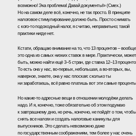
возможно! Эка проблема! Давай документы!»
(Смех.)
Но на самом деле всё, конечно, не так просто. В принципе
налоговое стимулирование должно быть. Просто снимать
с кого‑то подоходный налог, я считаю, неправильно; такой
практики нигде нет.
Кстати, обращаю внимание на то, что 13 процентов – вообще
это одна из самых низких ставок в мире. Практически, може
быть, можно найти ещё 3–5 стран, где ставка 12–13 проценто
То есть она у нас, во‑первых, небольшая, а во‑вторых, вы,
наверное, знаете, она у нас плоская: сколько ты
ни заработаешь, всё равно платишь вот эти самые проценты
Но какие‑то адресные вещи в отношении молодёжи делать
надо. И я, конечно, тоже обязательно об этом подумаю
к завтрашнему дню, но речь, конечно, не пойдёт о том, чтоб
снять все налоги и создать налоговые каникулы для
выпускников. Это сделать невозможно даже
по государственным соображениям, тем более у нас очень