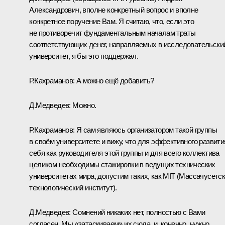
Александрович, вполне конкретный вопрос и вполне
конкретное поручение Вам. Я считаю, что, если это
не противоречит фундаментальным началам траты
соответствующих денег, направляемых в исследовательски
университет, я бы это поддержал.
Р.Кахраманов:
А можно ещё добавить?
Д.Медведев:
Можно.
Р.Кахраманов:
Я сам являюсь организатором такой группы
в своём университете и вижу, что для эффективного развити
себя как руководителя этой группы и для всего коллектива
целиком необходимы стажировки в ведущих технических
университетах мира, допустим таких, как MIT (Массачусетс
технологический институт).
Д.Медведев:
Сомнений никаких нет, полностью с Вами
согласен. Мы «затаскиваем» их сюда, и, конечно, нужно