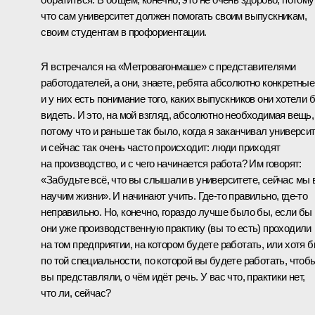
что сам университет должен помогать своим выпускникам,
своим студентам в профориентации.
Я встречался на «Метровагонмаше» с представителями
работодателей, а они, знаете, ребята абсолютно конкретные
и у них есть понимание того, каких выпускников они хотели 
видеть. И это, на мой взгляд, абсолютно необходимая вещь,
потому что и раньше так было, когда я заканчивал университ
и сейчас так очень часто происходит: люди приходят
на производство, и с чего начинается работа? Им говорят:
«Забудьте всё, что вы слышали в университете, сейчас мы 
научим жизни». И начинают учить. Где‑то правильно, где‑то
неправильно. Но, конечно, гораздо лучше было бы, если бы
они уже производственную практику (вы то есть) проходили
на том предприятии, на котором будете работать, или хотя 
по той специальности, по которой вы будете работать, чтоб
вы представляли, о чём идёт речь. У вас что, практики нет,
что ли, сейчас?