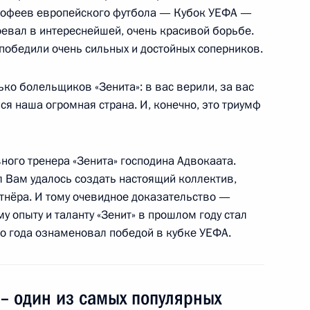
трофеев европейского футбола — Кубок УЕФА —
оворов
оевал в интереснейшей, очень красивой борьбе.
победили очень сильных и достойных соперников.
ько болельщиков «Зенита»: в вас верили, за вас
я наша огромная страна. И, конечно, это триумф
итайской Народной
ного тренера «Зенита» господина Адвокаата.
 Вам удалось создать настоящий коллектив,
ртнёра. И тому очевидное доказательство —
у опыту и таланту «Зенит» в прошлом году стал
риуроченного к первому
о года ознаменовал победой в кубке УЕФА.
 Медведева в Китайскую
– один из самых популярных