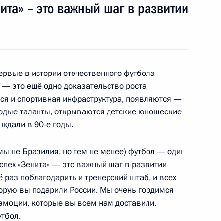
нита» – это важный шаг в развитии
Президентом Казахстана
1
м российско-казахстанских
ервые в истории отечественного футбола
 — это ещё одно доказательство роста
тся и спортивная инфраструктура, появляются —
лодые таланты, открываются детские юношеские
 ждали в 90-е годы.
переговоров в расширенном
 мы не Бразилия, но тем не менее) футбол — один
успех «Зенита» — это важный шаг в развитии
ё раз поблагодарить и тренерский штаб, и всех
торую вы подарили России. Мы очень гордимся
 эмоции, которые вы всем нам доставили,
ахстана Нурсултаном
утбол.