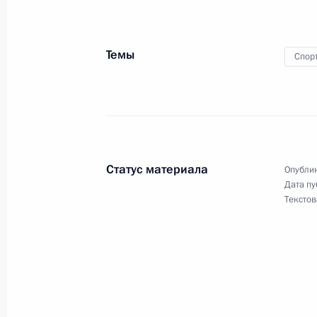
Начало рабочей встречи с губерна
Темы
Спор
Равилем Гениатулиным
21 мая 2008 года, 13:45
Москва, Кремль
20 мая 2008 года, вторник
Статус материала
Опублик
Вступительное слово на встрече с 
Дата пу
Текстов
по хоккею
20 мая 2008 года, 17:00
Москва, Кремль
Вступительное слово на совещании
совершенствования судебной сист