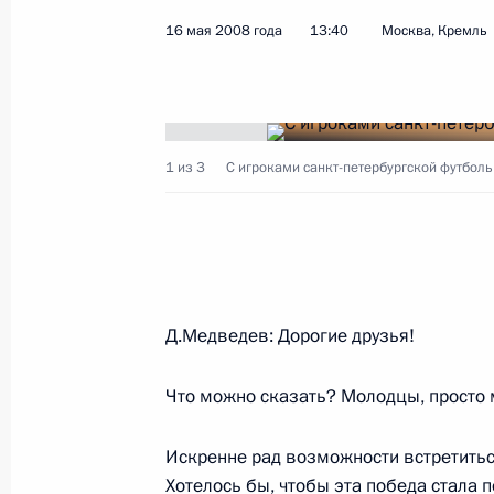
16 мая 2008 года
13:40
Москва, Кремль
Показа
Начало встречи с Председателем П
1 из 3
С игроками санкт-петербургской футболь
Всекитайского Собрания народных 
24 мая 2008 года, 07:45
Пекин
23 мая 2008 года, пятница
Д.Медведев: Дорогие друзья!
Заявления для прессы по итогам р
Что можно сказать? Молодцы, просто
переговоров
23 мая 2008 года, 17:15
Пекин
Искренне рад возможности встретитьс
Хотелось бы, чтобы эта победа стала 