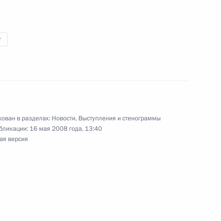
тором Забайкальского края
1
т
ован в разделах:
Новости
,
Выступления и стенограммы
членами сборной России
бликации:
16 мая 2008 года, 13:40
1
4м
ая версия
 по вопросам
1
6м
емы