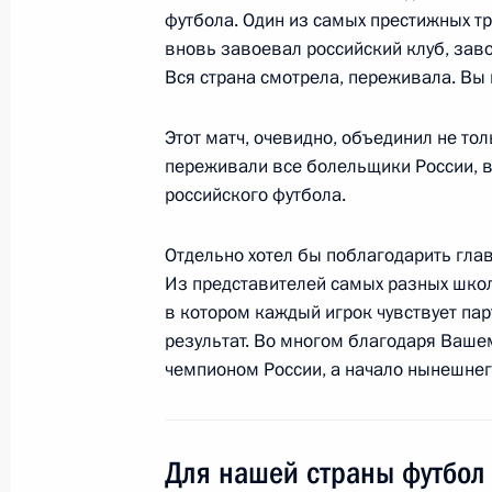
футбола. Один из самых престижных 
Начало российско-китайских перег
вновь завоевал российский клуб, зав
Вся страна смотрела, переживала. Вы 
23 мая 2008 года, 17:10
Пекин
Этот матч, очевидно, объединил не тол
переживали все болельщики России, вс
Начало встречи с Председателем К
российского футбола.
Республики Ху Цзиньтао
Отдельно хотел бы поблагодарить глав
23 мая 2008 года, 17:05
Пекин
Из представителей самых разных школ
в котором каждый игрок чувствует па
результат. Во многом благодаря Вашем
Обращение к читателям издания, п
чемпионом России, а начало нынешнег
визиту Президента России Дмитрия
Народную Республику
23 мая 2008 года, 15:26
Для нашей страны футбол 