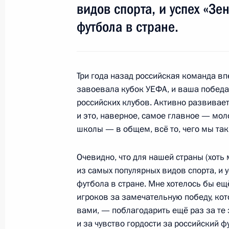
видов спорта, и успех «Зе
футбола в стране.
22 мая 2008 года, четверг
Совместная пресс-конференция с 
Нурсултаном Назарбаевым по итога
Три года назад российская команда вп
переговоров
завоевала кубок УЕФА, и ваша победа
22 мая 2008 года, 23:55
Астана
российских клубов. Активно развивае
и это, наверное, самое главное — мо
школы — в общем, всё то, чего мы так
Начало российско-казахстанских 
составе
Очевидно, что для нашей страны (хоть
из самых популярных видов спорта, и 
22 мая 2008 года, 21:20
Астана
футбола в стране. Мне хотелось бы ещ
игроков за замечательную победу, ко
вами, — поблагодарить ещё раз за те
Начало встречи с Президентом Каз
и за чувство гордости за российский ф