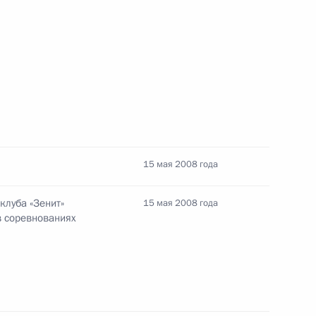
рмации Китая: агентству
о» и Центральному
15 мая 2008 года
клуба «Зенит»
15 мая 2008 года
в соревнованиях
 дел Франции Бернаром
2