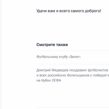
Назарбаевым
Удачи вам и всего самого доброго!
22 мая 2008 года, 18:30
Астана
Интервью средствам массовой инфо
«Синьхуа», газете «Жэньминь жиба
Смотрите также
телевидению Китая
22 мая 2008 года, 14:30
Футбольному клубу «Зенит»
Дмитрий Медведев поздравил футболистов 
и всех российских болельщиков с победой 
21 мая 2008 года, среда
на Кубок УЕФА
Встреча с министром иностранных
Кушнером
21 мая 2008 года, 14:30
Москва, Кремль