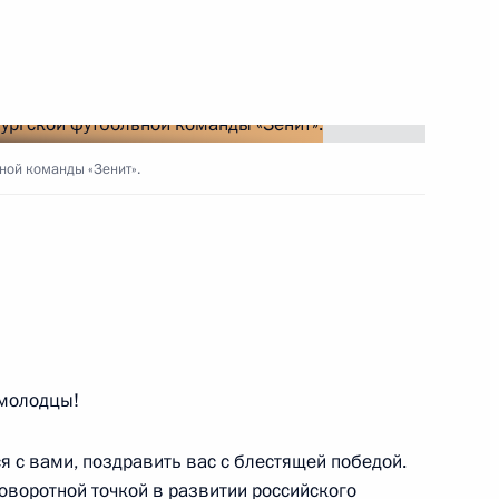
ть следующие материалы
остоянного комитета
1
ной команды «Зенит».
представителей У Банго
оссийско-китайских
1
 молодцы!
я с вами, поздравить вас с блестящей победой.
поворотной точкой в развитии российского