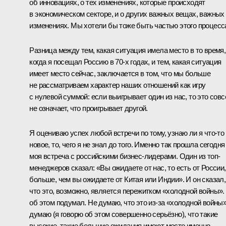
об инновациях, о тех изменениях, которые происходят
в экономическом секторе, и о других важных вещах, важных
изменениях. Мы хотели бы тоже быть частью этого процесс
Разница между тем, какая ситуация имела место в то время,
когда я посещал Россию в 70-х годах, и тем, какая ситуация
имеет место сейчас, заключается в том, что мы больше
не рассматриваем характер наших отношений как игру
с нулевой суммой: если выигрывает один из нас, то это сов
не означает, что проигрывает другой.
Я оцениваю успех любой встречи по тому, узнаю ли я что‑то
новое, то, чего я не знал до того. Именно так прошла сегодня
моя встреча с российскими бизнес-лидерами. Один из топ-
менеджеров сказал: «Вы ожидаете от нас, то есть от России,
больше, чем вы ожидаете от Китая или Индии». И он сказал,
что это, возможно, является пережитком «холодной войны».
об этом подумал. Не думаю, что это из‑за «холодной войны»
думаю (я говорю об этом совершенно серьёзно), что такие
высокие, такие большие ожидания имеют место именно