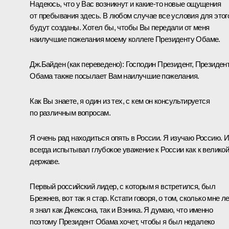
Надеюсь, что у Вас возникнут и какие‑то новые ощущения
от пребывания здесь. В любом случае все условия для этог
будут созданы. Хотел бы, чтобы Вы передали от меня
наилучшие пожелания моему коллеге Президенту Обаме.
Дж.Байден
(как переведено)
: Господин Президент, Президен
Обама также посылает Вам наилучшие пожелания.
Как Вы знаете, я один из тех, с кем он консультируется
по различным вопросам.
Я очень рад находиться опять в России. Я изучаю Россию. И
всегда испытывал глубокое уважение к России как к велико
державе.
Первый российский лидер, с которым я встретился, был
Брежнев, вот так я стар. Кстати говоря, о том, сколько мне ле
я знал как Джексона, так и Вэника. Я думаю, что именно
поэтому Президент Обама хочет, чтобы я был недалеко