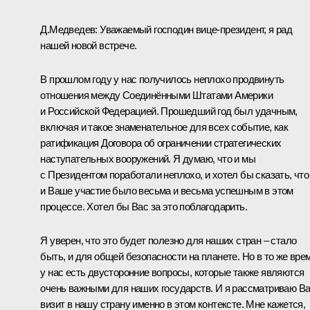
Д.Медведев:
Уважаемый господин вице-президент, я рад
нашей новой встрече.
В прошлом году у нас получилось неплохо продвинуть
отношения между Соединёнными Штатами Америки
и Российской Федерацией. Прошедший год был удачным,
включая и такое знаменательное для всех событие, как
ратификация Договора об ограничении стратегических
наступательных вооружений. Я думаю, что и мы
с Президентом поработали неплохо, и хотел бы сказать, что
и Ваше участие было весьма и весьма успешным в этом
процессе. Хотел бы Вас за это поблагодарить.
Я уверен, что это будет полезно для наших стран – стало
быть, и для общей безопасности на планете. Но в то же вре
у нас есть двусторонние вопросы, которые также являются
очень важными для наших государств. И я рассматриваю В
визит в нашу страну именно в этом контексте. Мне кажется,