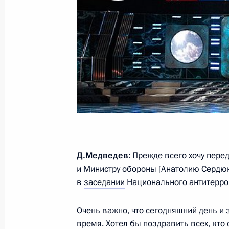
Рабочая встреча с Главой Республ
Орловым
1 марта 2011 года, 16:15
Элиста
Встреча с безработными граждана
основам предпринимательства
1 марта 2011 года, 16:00
Элиста
Д.Медведев
: Прежде всего хочу пере
1 марта вступил в силу закон «О п
и Министру обороны [
Анатолию Сердю
в
заседании
Национального антитерро
1 марта 2011 года, 12:00
Москва
Очень важно, что сегодняшний день и 
время. Хотел бы поздравить всех, кто