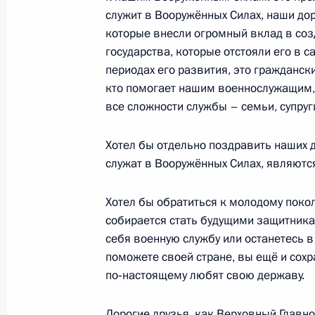
Дмитрий Медведев провёл во Влад
служит в Вооружённых Силах, наши до
Национального антитеррористичес
которые внесли огромный вклад в со
государства, которые отстояли его в 
22 февраля 2011 года, 16:00
Владикавказ
периодах его развития, это граждански
кто помогает нашим военнослужащим,
все сложности службы – семьи, супру
Рабочая встреча с Первым замести
Правительства Виктором Зубковым
Хотел бы отдельно поздравить наших 
22 февраля 2011 года, 09:00
Московская об
служат в Вооружённых Силах, являютс
Хотел бы обратиться к молодому поко
собирается стать будущими защитника
21 февраля 2011 года, понедельни
себя военную службу или останетесь в
Встреча с офицерами Вооружённых
поможете своей стране, вы ещё и сохр
по‑настоящему любят свою державу.
21 февраля 2011 года, 19:15
Московская об
Дорогие друзья, как Верховный Главн