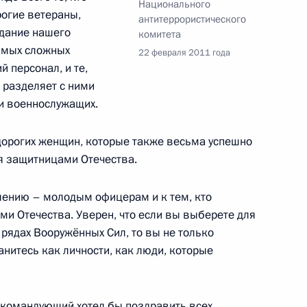
Национального
икавказе заседание
10
30м
рогие ветераны,
антитеррористического
кого комитета
здание нашего
комитета
самых сложных
22 февраля 2011 года
й персонал, и те,
 разделяет с ними
ги военнослужащих.
телем Председателя
1
дорогих женщин, которые также весьма успешно
ласть, Горки
я защитницами Отечества.
лению – молодым офицерам и к тем, кто
ми Отечества. Уверен, что если вы выберете для
к
 рядах Вооружённых Сил, то вы не только
 Сил
анитесь как личности, как люди, которые
2
ласть, Горки
окомандующий хотел бы поздравить всех