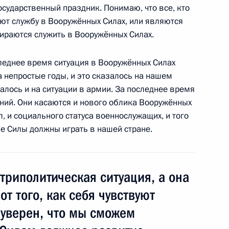
к
сударственный праздник. Понимаю, что все, кто
ают службу в Вооружённых Силах, или являются
ции и технологическому
10
14м
ираются служить в Вооружённых Силах.
следнее время ситуация в Вооружённых Силах
 непростые годы, и это сказалось на нашем
лось и на ситуации в армии. За последнее время
ний. Они касаются и нового облика Вооружённых
, и социального статуса военнослужащих, и того
анкт-Петербурга Валентиной
1
е Силы должны играть в нашей стране.
рг
триполитическая ситуация, а она
от того, как себя чувствуют
Года Испании в России
13
7м
 уверен, что мы сможем
рг