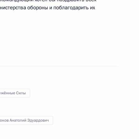
нистерства обороны и поблагодарить их
Героя России родителям
2
ль
 награды Российской
11
10м
ль
ужённые Силы
водителей
3
15м
юков Анатолий Эдуардович