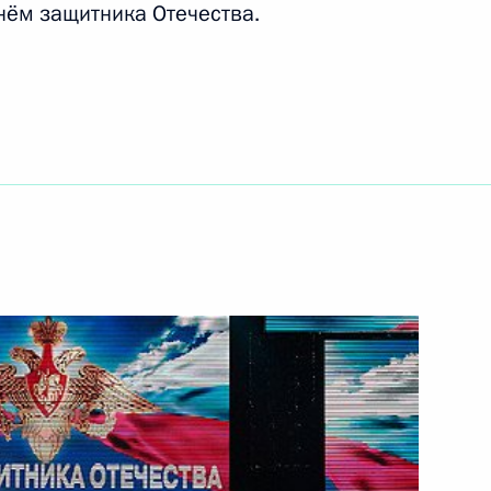
нём защитника Отечества.
ть следующие материалы
ила Горбачёва с 80-летием
3
ь, Горки
енной политики в сфере
1
29м