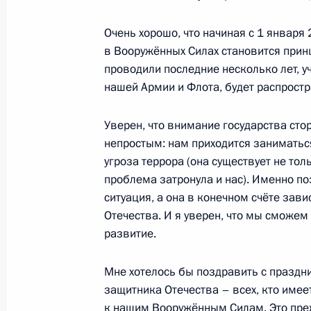
24 февраля 2011 года, 16:00
Московская об
Очень хорошо, что начиная с 1 января
в Вооружённых Силах становится принц
23 февраля 2011 года, среда
проводили последние несколько лет, 
нашей Армии и Флота, будет распростр
Президент вручил главам Владивост
грамоты о присвоении звания «Гор
Уверен, что внимание государства сто
23 февраля 2011 года, 11:00
Москва, Крем
непростым: нам приходится заниматьс
угроза террора (она существует не тол
проблема затронула и нас). Именно п
ситуация, а она в конечном счёте зави
22 февраля 2011 года, вторник
Отечества. И я уверен, что мы сможе
Торжественный вечер, посвящённы
развитие.
22 февраля 2011 года, 20:30
Москва
Мне хотелось бы поздравить с празд
защитника Отечества – всех, кто имее
к нашим Вооружённым Силам. Это преж