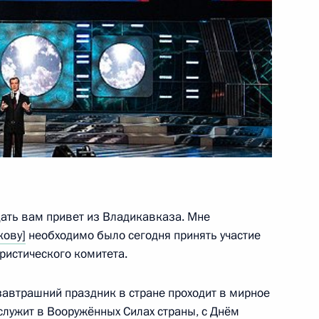
ики Калмыкия Алексеем
1
ми, проходящими обучение
3
дать вам привет из Владикавказа. Мне
олиции»
1
8м
кову]
необходимо было сегодня принять участие
ристического комитета.
завтрашний праздник в стране проходит в мирное
 служит в Вооружённых Силах страны, с Днём