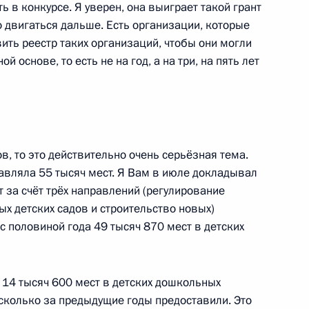
ть в конкурсе. Я уверен, она выиграет такой грант
о двигаться дальше. Есть организации, которые
ить реестр таких организаций, чтобы они могли
й основе, то есть не на год, а на три, на пять лет
ии Комиссии при Президенте
1
15м
ому развитию экономики
ов, то это действительно очень серьёзная тема.
тавляла 55 тысяч мест. Я Вам в июле докладывал
 за счёт трёх направлений (регулирование
ых детских садов и строительство новых)
ижегородской области
1
с половиной года 49 тысяч 870 мест в детских
 14 тысяч 600 мест в детских дошкольных
 сколько за предыдущие годы предоставили. Это