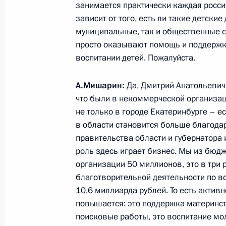
занимается практически каждая росси
Александр Бортников и Александр
зависит от того, есть ли такие детск
Президенту о ходе расследования 
муниципальные, так и общественные с
3 февраля 2011 года, 13:15
Москва
просто оказывают помощь и поддержку 
воспитании детей. Пожалуйста.
2 февраля 2011 года, среда
А.Мишарин:
Да, Дмитрий Анатольевич
что были в некоммерческой организац
Денежное довольствие военнослужа
не только в городе Екатеринбурге – е
повышено с 2012 года
в области становится больше благодар
правительства области и губернатора
2 февраля 2011 года, 15:00
Московская обла
роль здесь играет бизнес. Мы из бюдж
организации 50 миллионов, это в три 
благотворительной деятельности по вс
1 февраля 2011 года, вторник
10,6 миллиарда рублей. То есть актив
повышается: это поддержка материнств
Встреча с Патриархом Московским 
поисковые работы, это воспитание мо
1 февраля 2011 года, 16:00
Москва