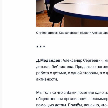
Стенографический отчёт о совеща
деятельности МВД
7 февраля 2011 года, 14:30
Москва
С губернатором Свердловской области Александ
4 февраля 2011 года, пятница
* * *
Совещание с постоянными членами
4 февраля 2011 года, 18:00
Московская обла
Д.Медведев:
Александр Сергеевич, м
детская библиотека. Предлагаю погово
работа с детьми, с одной стороны, а с
активности.
Совещание по проблемам занятост
4 февраля 2011 года, 15:00
Москва
Мы только что с Вами посетили одно и
общественная организация, некоммер
помощью детям. Причём, конечно, что 