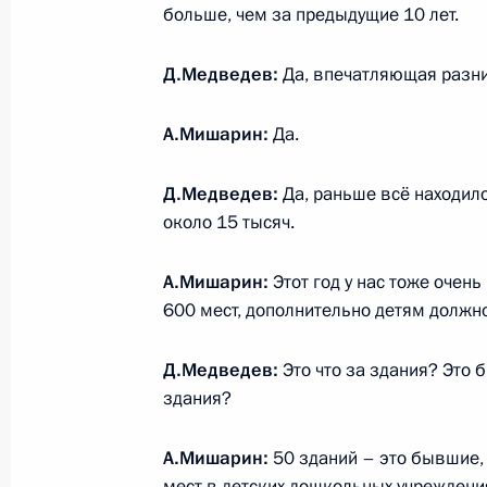
больше, чем за предыдущие 10 лет.
28 января 2011 года, пятница
Подписан закон о ратификации ро
Д.Медведев:
Да, впечатляющая разни
договора о СНВ
А.Мишарин:
Да.
28 января 2011 года, 14:00
Московская обла
Д.Медведев:
Да, раньше всё находило
около 15 тысяч.
Дмитрий Медведев провёл совеща
вопросам
А.Мишарин:
Этот год у нас тоже очен
600 мест, дополнительно детям должно
28 января 2011 года, 13:00
Московская обла
Д.Медведев:
Это что за здания? Это 
здания?
27 января 2011 года, четверг
Рабочая встреча с губернатором Т
А.Мишарин:
50 зданий – это бывшие, 
Владимиром Якушевым
мест в детских дошкольных учреждени