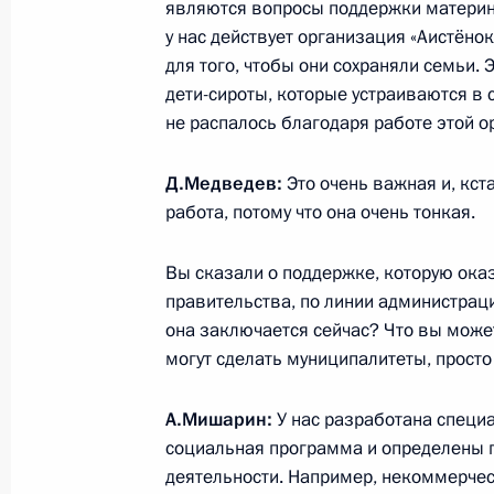
являются вопросы поддержки материнс
у нас действует организация «Аистёно
для того, чтобы они сохраняли семьи.
дети-сироты, которые устраиваются в 
Стенографический отчёт о заседан
не распалось благодаря работе этой о
гражданского общества и правам 
1 февраля 2011 года, 12:00
Екатеринбург
Д.Медведев:
Это очень важная и, кст
работа, потому что она очень тонкая.
Рабочая встреча с губернатором С
Вы сказали о поддержке, которую ока
Александром Мишариным
правительства, по линии администраци
она заключается сейчас? Что вы может
1 февраля 2011 года, 10:30
Екатеринбург
могут сделать муниципалитеты, просто
А.Мишарин:
У нас разработана специ
В Екатеринбурге открыт памятник 
социальная программа и определены г
Борису Ельцину
деятельности. Например, некоммерче