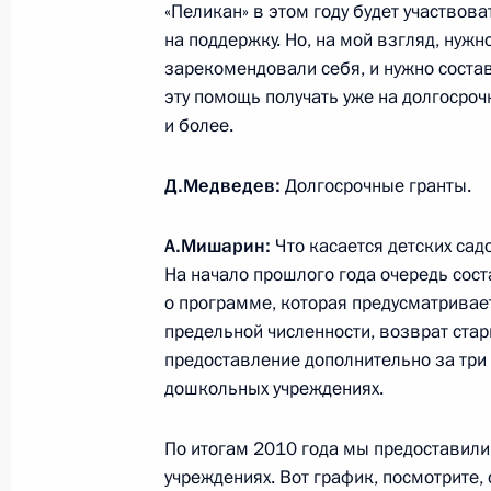
1 февраля 2011 года, 08:00
Екатеринбург
«Пеликан» в этом году будет участвова
на поддержку. Но, на мой взгляд, нужн
зарекомендовали себя, и нужно состав
эту помощь получать уже на долгосрочно
31 января 2011 года, понедельник
и более.
Стенографический отчёт о заседан
по модернизации и технологическ
Д.Медведев:
Долгосрочные гранты.
России
А.Мишарин:
Что касается детских сад
31 января 2011 года, 17:40
Арзамас
На начало прошлого года очередь сос
о программе, которая предусматривает
предельной численности, возврат стар
Рабочая встреча с губернатором Н
предоставление дополнительно за три 
Валерием Шанцевым
дошкольных учреждениях.
31 января 2011 года, 17:30
Арзамас
По итогам 2010 года мы предоставили
учреждениях. Вот график, посмотрите,