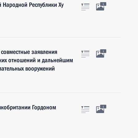
й Народной Республики Ху
1
 совместные заявления
1
ких отношений и дальнейшим
пательных вооружений
икобритании Гордоном
1