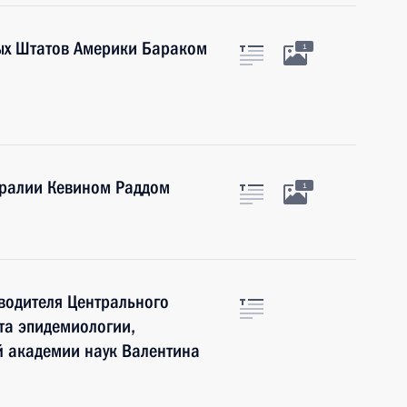
ых Штатов Америки Бараком
1
тралии Кевином Раддом
1
водителя Центрального
ута эпидемиологии,
й академии наук Валентина