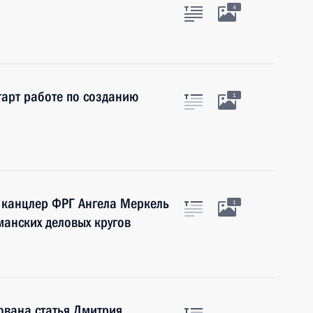
4
тарт работе по созданию
1
 канцлер ФРГ Ангела Меркель
1
манских деловых кругов
кована статья Дмитрия