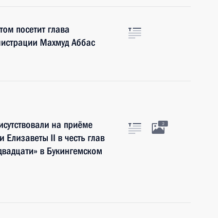
том посетит глава
истрации Махмуд Аббас
исутствовали на приёме
2
Елизаветы II в честь глав
 двадцати» в Букингемском