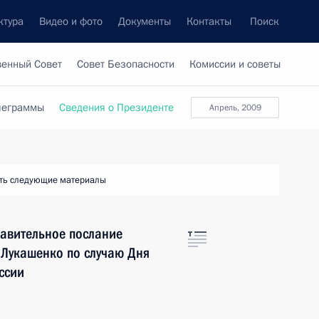
ктура
Видео и фото
Документы
Контакты
Поиск
венный Совет
Совет Безопасности
Комиссии и советы
леграммы
Сведения о Президенте
апрель, 2009
ть следующие материалы
авительное послание
 Лукашенко по случаю Дня
ссии