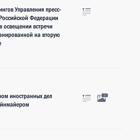
нгов Управления пресс-
 Российской Федерации
 в освещении встречи
ланированной на вторую
е
ром иностранных дел
2
айнмайером