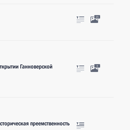
25
открытии Ганноверской
6
историческая преемственность