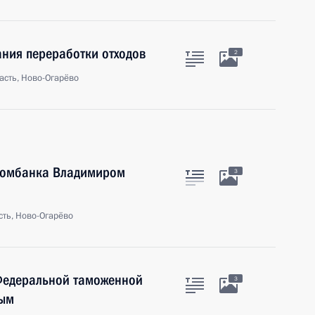
ния переработки отходов
2
асть, Ново-Огарёво
ономбанка Владимиром
3
ть, Ново-Огарёво
 Федеральной таможенной
3
вым