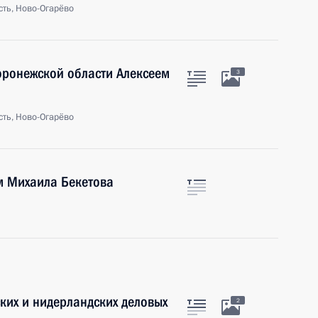
ть, Ново-Огарёво
оронежской области Алексеем
3
ть, Ново-Огарёво
м Михаила Бекетова
ских и нидерландских деловых
2