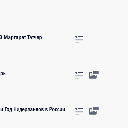
й Маргарет Тэтчер
оры
10
 и Год Нидерландов в России
12