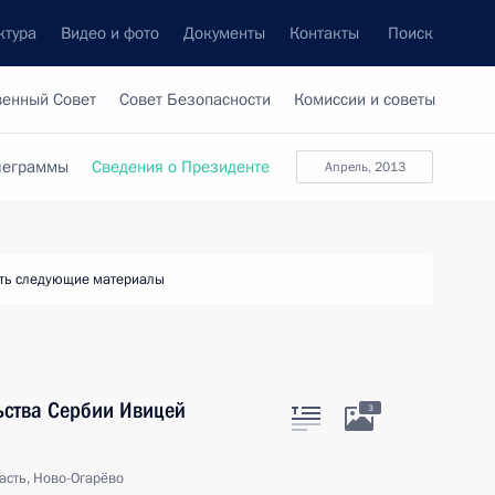
ктура
Видео и фото
Документы
Контакты
Поиск
венный Совет
Совет Безопасности
Комиссии и советы
леграммы
Сведения о Президенте
апрель, 2013
ть следующие материалы
ьства Сербии Ивицей
3
асть, Ново-Огарёво