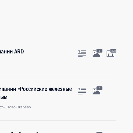
пании ARD
6
33м
мпании «Российские железные
3
ным
ть, Ново-Огарёво