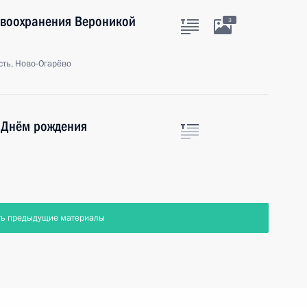
авоохранения Вероникой
3
ть, Ново-Огарёво
 Днём рождения
ть предыдущие материалы