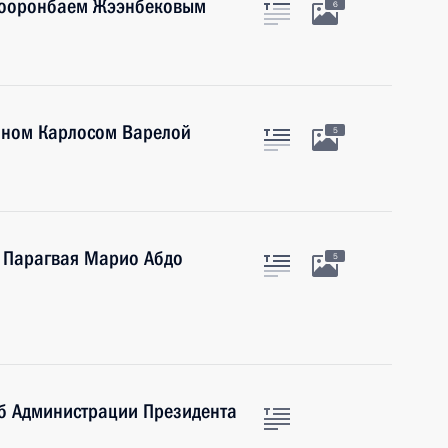
 Сооронбаем Жээнбековым
6
аном Карлосом Варелой
5
 Парагвая Марио Абдо
5
б Администрации Президента