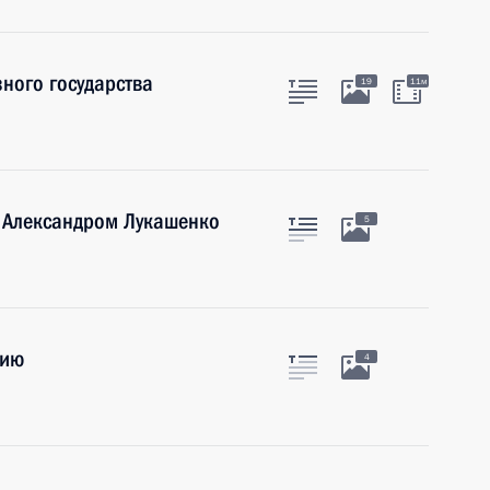
ного государства
19
11м
и Александром Лукашенко
5
сию
4