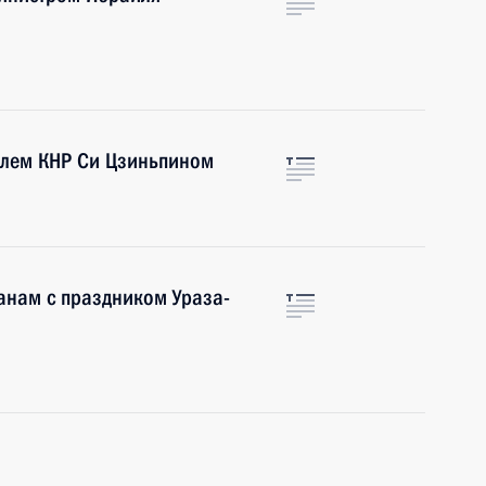
елем КНР Си Цзиньпином
анам с праздником Ураза-