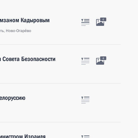
Рамзаном Кадыровым
6
ть, Ново-Огарёво
 Совета Безопасности
8
Белоруссию
инистром Израиля