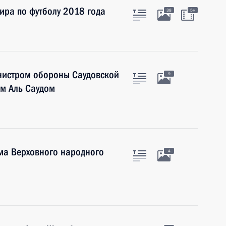
ира по футболу 2018 года
38
5м
нистром обороны Саудовской
9
м Аль Саудом
ма Верховного народного
4