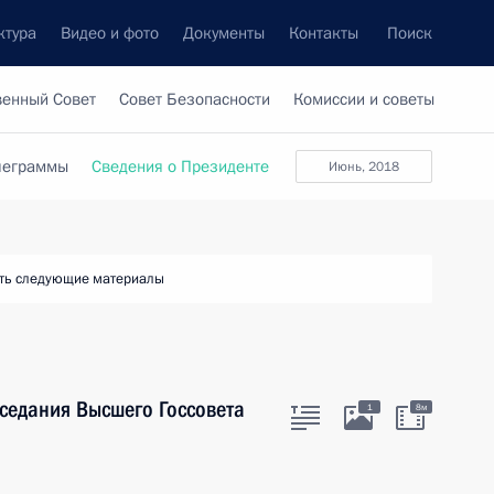
ктура
Видео и фото
Документы
Контакты
Поиск
венный Совет
Совет Безопасности
Комиссии и советы
леграммы
Сведения о Президенте
июнь, 2018
ть следующие материалы
аседания Высшего Госсовета
1
8м