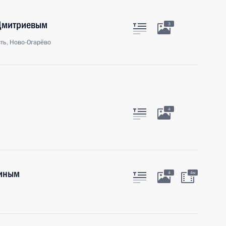
 Дмитриевым
3
ть, Ново-Огарёво
4
хиным
4
4м