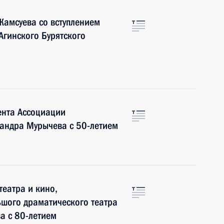
Жамсуева со вступлением
Агинского Бурятского
ента Ассоциации
сандра Мурычева с 50-летием
театра и кино,
ьшого драматического театра
а с 80-летием