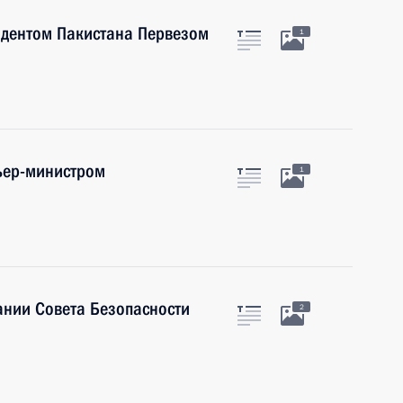
идентом Пакистана Первезом
1
ьер-министром
1
ании Совета Безопасности
2