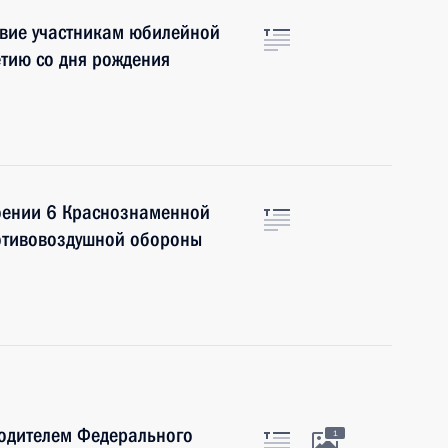
твие участникам юбилейной
тию со дня рождения
воении 6 Краснознаменной
отивовоздушной обороны
водителем Федерального
1