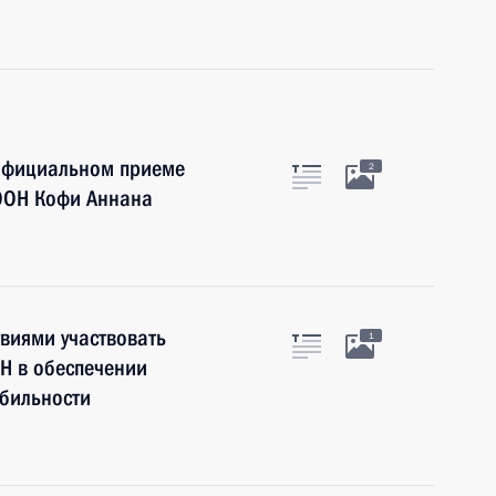
 официальном приеме
2
 ООН Кофи Аннана
твиями участвовать
1
Н в обеспечении
абильности