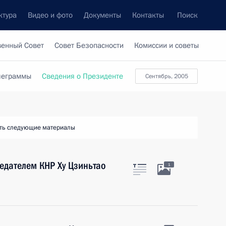
ктура
Видео и фото
Документы
Контакты
Поиск
венный Совет
Совет Безопасности
Комиссии и советы
леграммы
Сведения о Президенте
сентябрь, 2005
ть следующие материалы
седателем КНР Ху Цзиньтао
1