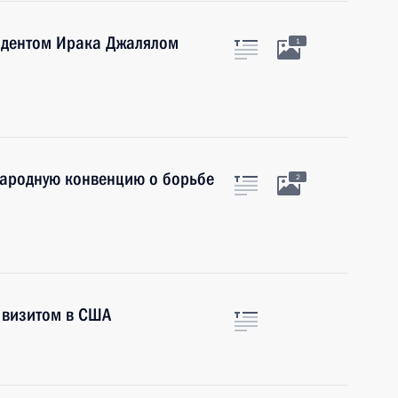
зидентом Ирака Джалялом
1
народную конвенцию о борьбе
2
 визитом в США