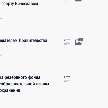
и спорту Вячеславом
ль
седателем Правительства
1
ль
из резервного фонда
еобразовательной школы
оохранения