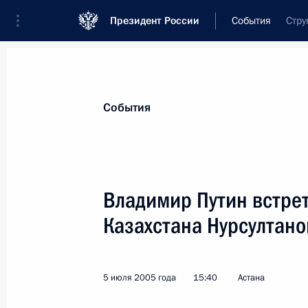
Президент России
События
Стру
Президент
Администрация
Государст
Новости
Стенограммы
Поездки
Те
События
Показа
Владимир Путин встре
Казахстана Нурсултан
6 июля 2005 года, среда
Владимир Путин прибыл на саммит
5 июля 2005 года
15:40
Астана
6 июля 2005 года, 23:00
Шотландия