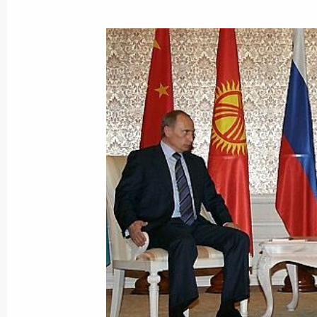
В рамках рабочего визита Владими
подписаны российско-казахстански
в топливно-энергетической сфере
6 июля 2005 года, 10:45
Астана
Владимир Путин поздравил Президе
Назарбаева с 65-летием
6 июля 2005 года, 09:00
5 июля 2005 года, вторник
Владимир Путин встретился с През