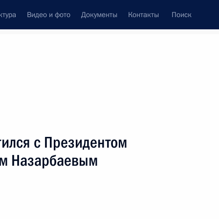
ктура
Видео и фото
Документы
Контакты
Поиск
венный Совет
Совет Безопасности
Комиссии и советы
леграммы
Сведения о Президенте
июль, 2005
ть следующие материалы
тился с Президентом
ом Назарбаевым
 «большой восьмерки»
2