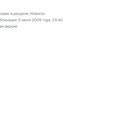
особность, приобретает
родная организация
ован в разделе:
Новости
бликации:
5 июля 2005 года, 15:40
ая версия
осударств – членов
1
ества состоялась пресс-
осударств – членов
1
ества принят ряд документов