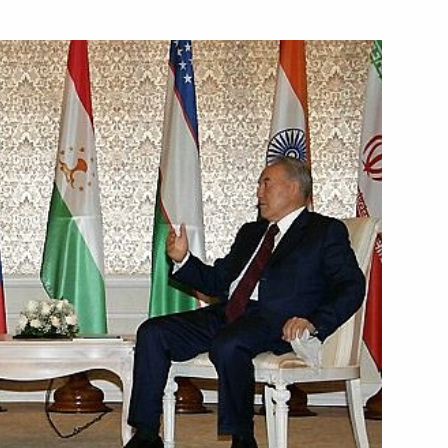
ра Путина в Казахстан
е документы о сотрудничестве
нта Казахстана Нурсултана
идентом Монголии
1