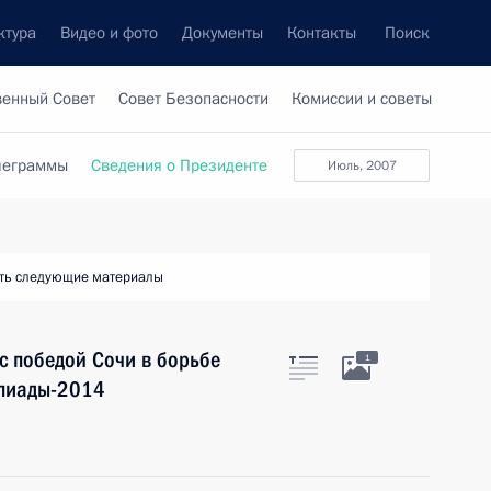
ктура
Видео и фото
Документы
Контакты
Поиск
венный Совет
Совет Безопасности
Комиссии и советы
леграммы
Сведения о Президенте
июль, 2007
ть следующие материалы
 с победой Сочи в борьбе
1
мпиады-2014