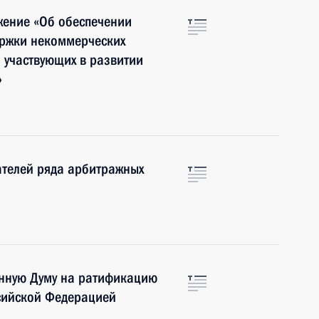
жение «Об обеспечении
ержки некоммерческих
 участвующих в развитии
»
ателей ряда арбитражных
енную Думу на ратификацию
сийской Федерацией