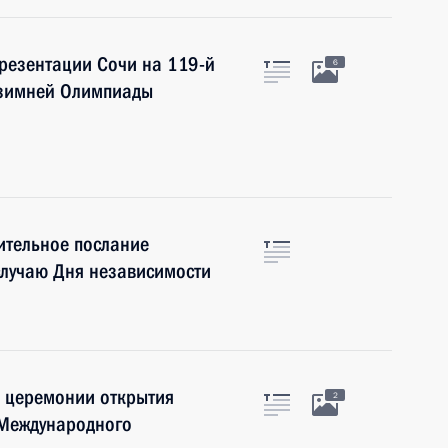
презентации Сочи на 119-й
6
 зимней Олимпиады
ительное послание
случаю Дня независимости
а церемонии открытия
2
 Международного