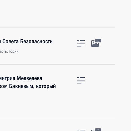
 Совета Безопасности
1
сть, Горки
Дмитрия Медведева
ком Бакиевым, который
2