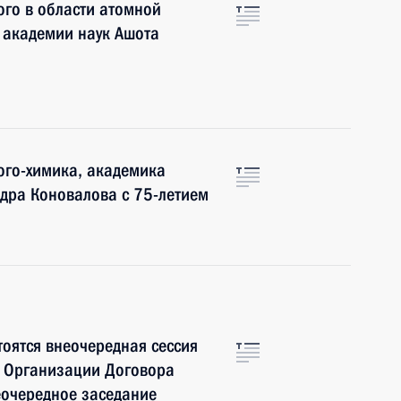
го в области атомной
 академии наук Ашота
ого-химика, академика
дра Коновалова с 75-летием
тоятся внеочередная сессия
и Организации Договора
еочередное заседание