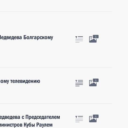
едведева Болгарскому
1
ному телевидению
1
едведева с Председателем
1
 министров Кубы Раулем