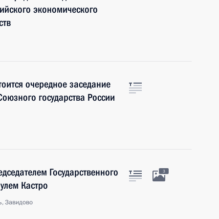
зийского экономического
ств
тоится очередное заседание
Союзного государства России
едседателем Государственного
3
аулем Кастро
ь, Завидово