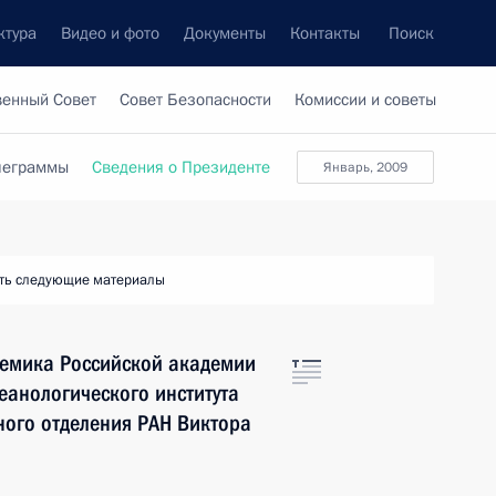
ктура
Видео и фото
Документы
Контакты
Поиск
венный Совет
Совет Безопасности
Комиссии и советы
леграммы
Сведения о Президенте
январь, 2009
ть следующие материалы
емика Российской академии
еанологического института
ного отделения РАН Виктора