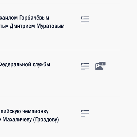
ихаилом Горбачёвым
еты» Дмитрием Муратовым
Федеральной службы
1
мпийскую чемпионку
у Махаличеву (Гроздову)