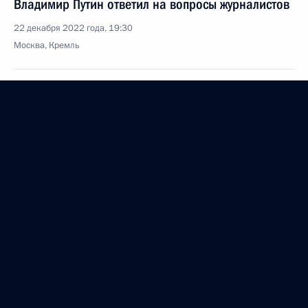
Владимир Путин ответил на вопросы журналистов
22 декабря 2022 года, 19:30
Москва, Кремль
Заседание Государственного Совета
22 декабря 2022 года, 17:50
Москва, Кремль
Посещение Дома молодёжи
22 декабря 2022 года, 15:45
Москва
Телефонный разговор с лидером израильской
партии «Ликуд» Биньямином Нетаньяху