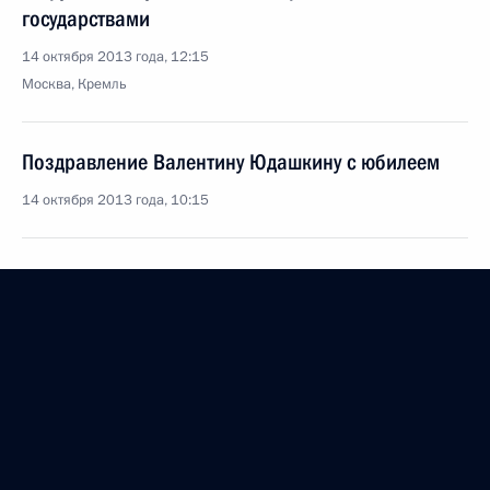
государствами
14 октября 2013 года, 12:15
Москва, Кремль
Поздравление Валентину Юдашкину с юбилеем
14 октября 2013 года, 10:15
13 октября 2013 года, воскресенье
Поздравление Марку Захарову с юбилеем
13 октября 2013 года, 10:30
Поздравление работникам и ветеранам сельского
хозяйства и перерабатывающей промышленности