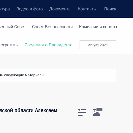
ктура
Видео и фото
Документы
Контакты
Поиск
венный Совет
Совет Безопасности
Комиссии и советы
леграммы
Сведения о Президенте
август, 2021
ть следующие материалы
овской области Алексеем
2