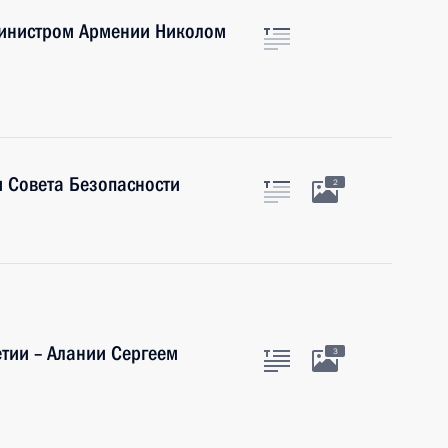
министром Армении Николом
 Совета Безопасности
2
етии – Алании Сергеем
3