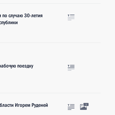
 по случаю 30-летия
спублики
рабочую поездку
области Игорем Руденей
3