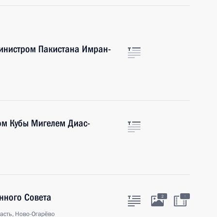
инистром Пакистана Имран-
ом Кубы Мигелем Диас-
нного Совета
:
2
асть, Ново-Огарёво