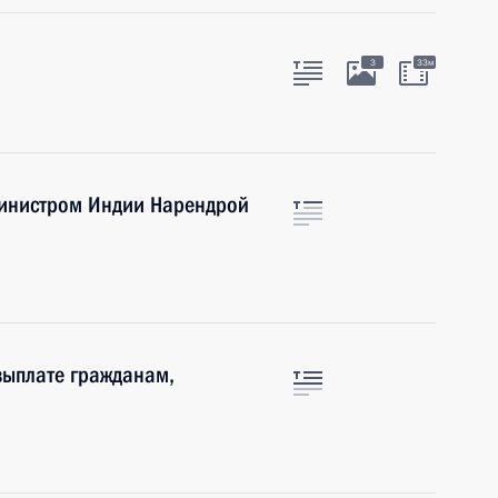
3
33м
министром Индии Нарендрой
выплате гражданам,