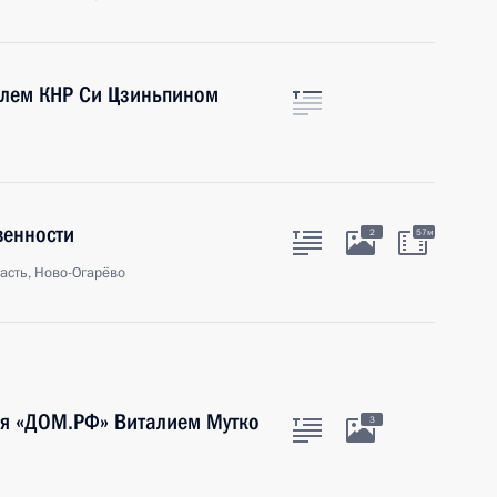
елем КНР Си Цзиньпином
венности
2
57м
асть, Ново-Огарёво
тия «ДОМ.РФ» Виталием Мутко
3