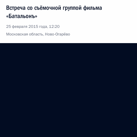
Встреча со съёмочной группой фильма
«Батальонъ»
25 февраля 2015 года, 12:20
Московская область, Ново-Огарёво
24 февраля 2015 года, вторник
Встреча с главой Международного комитета
Красного Креста Петером Маурером
24 февраля 2015 года, 18:00
Московская область, Ново-Огарёво
Заседание президиума Госсовета по социально-
экономической ситуации в регионах
24 февраля 2015 года, 15:20