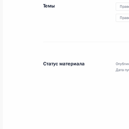
3 марта 2015 года, вторник
Темы
Прав
Заявления для прессы по итогам з
Прав
Государственного Совета Союзного
3 марта 2015 года, 17:00
Москва, Кремль
Заседание Высшего Государственн
Статус материала
Опублик
государства
Дата пу
3 марта 2015 года, 16:45
Москва, Кремль
Владимир Путин вручил Александру
Александра Невского
3 марта 2015 года, 15:15
Москва, Кремль