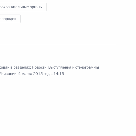
оохранительные органы
аседания Высшего
4
13м
опорядок
 государства
ого Совета Союзного
16
7м
ован в разделах:
Новости
,
Выступления и стенограммы
бликации:
4 марта 2015 года, 14:15
 Лукашенко орден
1