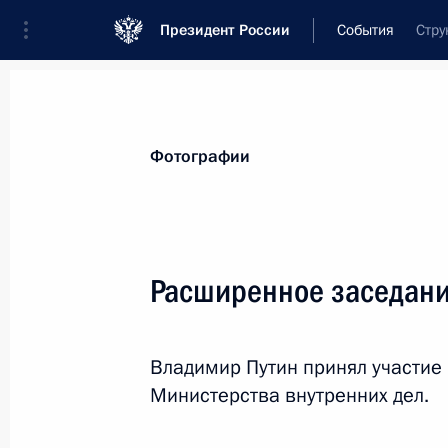
Президент России
События
Стру
Президент
Администрация
Государст
Новости
Стенограммы
Поездки
Те
Фотографии
Показа
Расширенное заседани
Встреча с премьер-министром Ита
Владимир Путин принял участие
5 марта 2015 года, 17:20
Москва, Кремль
Министерства внутренних дел.