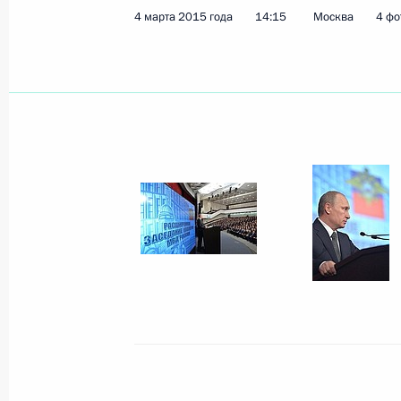
Соболезнования родным и близким
4 марта 2015 года
14:15
Москва
4 фо
аварии на шахте имени А.Ф.Засядь
5 марта 2015 года, 14:30
4 марта 2015 года, среда
Совещание с членами Правительст
4 марта 2015 года, 16:15
Москва, Кремль
Расширенное заседание коллегии
4 марта 2015 года, 14:15
Москва