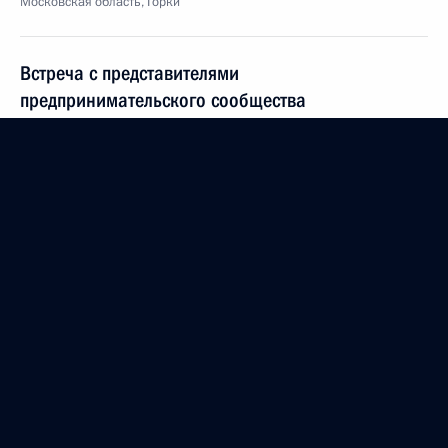
Московская область, Горки
Встреча с представителями
предпринимательского сообщества
26 мая 2009 года, 16:00
Московская область, Барвиха
Телефонный разговор с Президентом Шри-Ланки
Махиндой Раджапаксе
26 мая 2009 года, 14:00
Приветствие участникам и гостям
Общероссийского форума малого и среднего
бизнеса