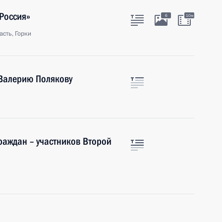
Россия»
6
10м
сть, Горки
 Валерию Полякову
раждан – участников Второй