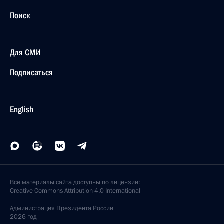
24 ноября 2005 года, 00:00
Владимир Путин направил приветствие
организаторам и участникам Всероссийской
научно-практической конференции
«Национальная сфера ответственности: «Власть,
бизнес, общество – против наркомании в России»
24 ноября 2005 года, 00:00
23 ноября 2005 года, среда
Владимир Путин направил послание Президенту
Алжирской Народной Демократической
Республики Абдельазизу Бутефлике
23 ноября 2005 года, 19:20