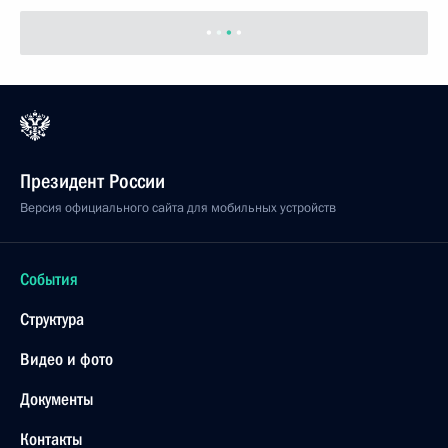
Совета по содействию развитию институтов
гражданского общества и правам человека Эллой
Памфиловой
24 ноября 2005 года, 15:50
Ново-Огарево
Владимир Путин встретился с Министром
экономического развития и торговли Германом
Грефом
24 ноября 2005 года, 14:00
Ново-Огарево
Владимир Путин направил послание Президенту
Туниса Зину аль-Абидину бен Али