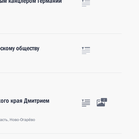
ным канцлером Германии
скому обществу
кого края Дмитрием
2
асть, Ново-Огарёво