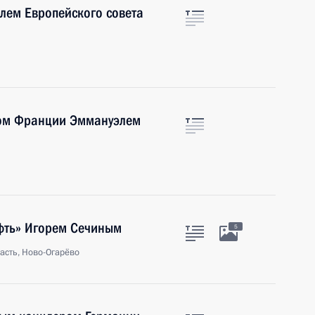
лем Европейского совета
том Франции Эммануэлем
ефть» Игорем Сечиным
5
асть, Ново-Огарёво