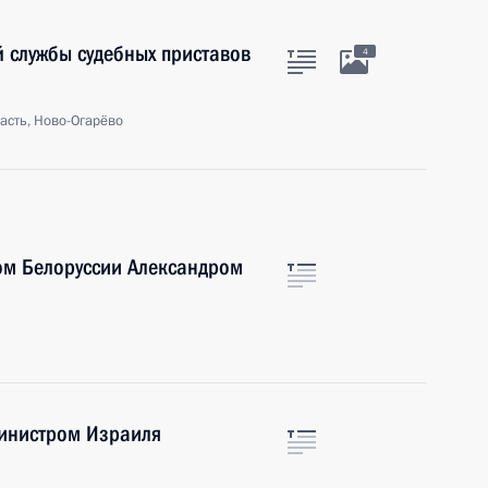
 службы судебных приставов
4
асть, Ново-Огарёво
ом Белоруссии Александром
инистром Израиля