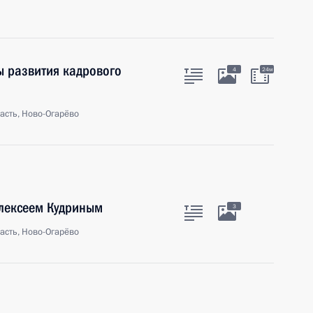
ы развития кадрового
4
24м
асть, Ново-Огарёво
Алексеем Кудриным
3
асть, Ново-Огарёво