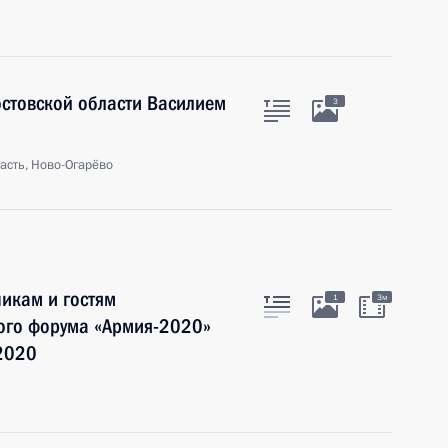
остовской области Василием
3
асть, Ново-Огарёво
никам и гостям
1
3м
ого форума «Армия-2020»
 2020