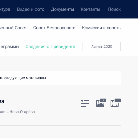
ктура
Видео и фото
Документы
Контакты
Поиск
венный Совет
Совет Безопасности
Комиссии и советы
леграммы
Сведения о Президенте
август, 2020
ть следующие материалы
ва
:
3
асть, Ново-Огарёво